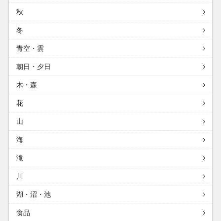
秋
冬
青空・雲
朝日・夕日
木・森
花
山
海
滝
川
湖・沼・池
食品