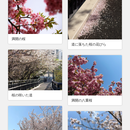
満開の桜
道に落ちた桜の花びら
桜の咲いた道
満開の八重桜