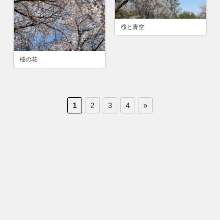
桜と青空
桜の花
1
2
3
4
»