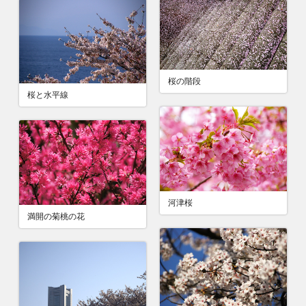
桜の階段
桜と水平線
河津桜
満開の菊桃の花