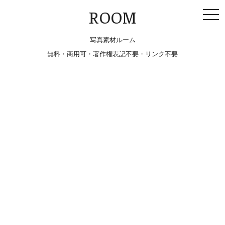
togg
ROOM
navi
写真素材ルーム
無料・商用可・著作権表記不要・リンク不要