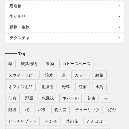
建造物
生活用品
動物・生物
テクスチャ
Tag
猿
観葉植物
果物
コピースペース
スウィートピー
流氷
道
カラー
線路
オフィス用品
北海道
野鳥
紅葉
水鳥
仙台
湿原
水飛沫
ネパール
花束
火
階段
桜
バラ
梅の花
チューリップ
灯台
ビーチリゾート
ベンチ
菜の花
たんぽぽ