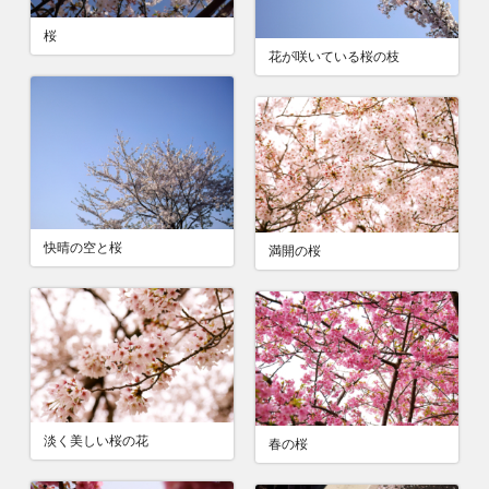
桜
花が咲いている桜の枝
快晴の空と桜
満開の桜
淡く美しい桜の花
春の桜