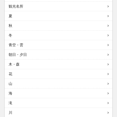
観光名所
夏
秋
冬
青空・雲
朝日・夕日
木・森
花
山
海
滝
川