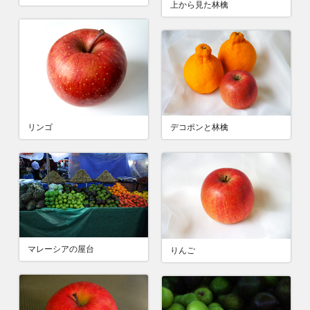
上から見た林檎
リンゴ
デコポンと林檎
マレーシアの屋台
りんご