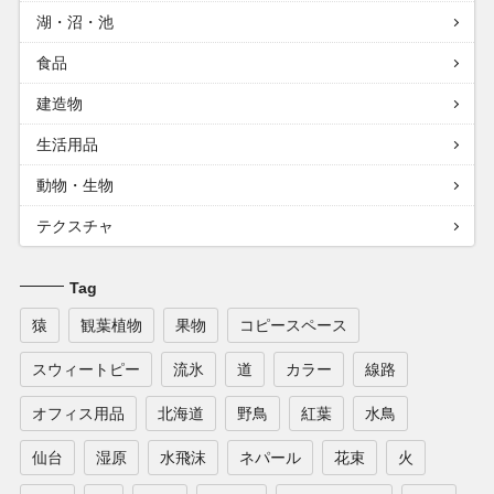
湖・沼・池
食品
建造物
生活用品
動物・生物
テクスチャ
Tag
猿
観葉植物
果物
コピースペース
スウィートピー
流氷
道
カラー
線路
オフィス用品
北海道
野鳥
紅葉
水鳥
仙台
湿原
水飛沫
ネパール
花束
火