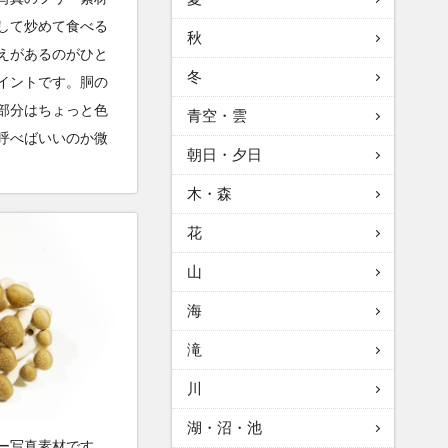
して炒めて食べる
秋
えがあるのがひと
冬
イントです。胴の
部分はちょっと色
青空・雲
呼べばいいのか微
朝日・夕日
木・森
花
山
海
滝
川
湖・沼・池
ー写真素材です。