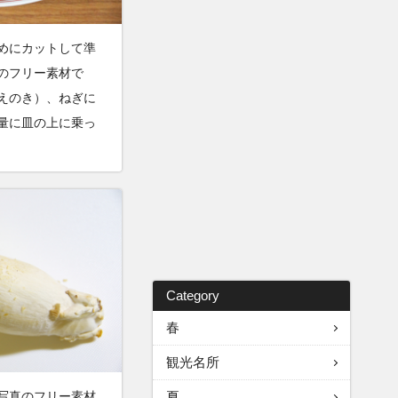
めにカットして準
のフリー素材で
えのき）、ねぎに
量に皿の上に乗っ
Category
春
観光名所
夏
写真のフリー素材