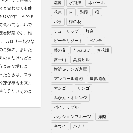
湿原
水飛沫
ネパール
材と合わせても使
花束
火
階段
桜
もOKです。そのま
バラ
梅の花
て食べてもいいで
チューリップ
灯台
定番野菜です。椎
ビーチリゾート
ベンチ
で、カロリーも少な
のこ類の、まいた
菜の花
たんぽぽ
お花畑
えのきだけなどと
富士山
高層ビル
うまみが増しま
横浜赤レンガ倉庫
ったときは、スラ
アンコール遺跡
世界遺産
冷凍保存も出来ま
マンゴー
リンゴ
使う分だけそのま
みかん・オレンジ
パイナップル
パッションフルーツ
洋梨
キウイ
バナナ