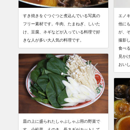
すき焼きをぐつぐつと煮込んでいる写真の
エノ
フリー素材です。牛肉、たまねぎ、しいた
他に
け、豆腐、ネギなどが入っている料理で好
が、
きな人が多い大人気の料理です。
撮影
食べ
見か
おい
皿の上に盛られたしゃぶしゃぶ用の野菜で
す。小松菜、えのき、長ネギがカットして