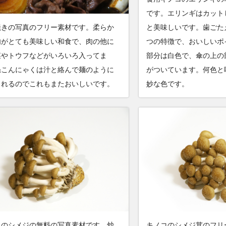
です。エリンギはカット
焼きの写真のフリー素材です。柔らか
と美味しいです。歯ごた
肉がとても美味しい和食で、肉の他に
つの特徴で、おいしいポ
菜やトウフなどがいろいろ入ってま
部分は白色で、傘の上の
糸こんにゃくは汁と絡んで麺のように
がついています。何色と
られるのでこれもまたおいしいです。
妙な色です。
コのシメジの無料の写真素材です。炒
キノコのシメジ茸のフリ