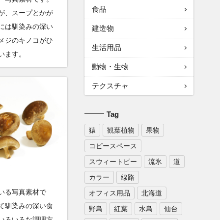
食品
が、スープとかが
には馴染みの深い
建造物
メジのキノコがひ
生活用品
います。
動物・生物
テクスチャ
Tag
猿
観葉植物
果物
コピースペース
スウィートピー
流氷
道
カラー
線路
いる写真素材で
オフィス用品
北海道
て馴染みの深い食
野鳥
紅葉
水鳥
仙台
いろいろな調理方