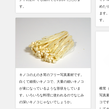
す。
めた
ます
す。
キノコのえのき茸のフリー写真素材です。
白くて細長いキノコで、大量の細いキノコ
が束になっているような形状をしていま
椎茸
す。いろいろな料理に使われるのでなじみ
写真
の深いキノコじゃないでしょうか。
コで
して