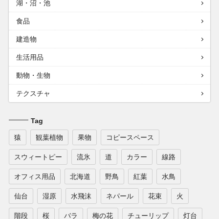
湖・沼・池
食品
建造物
生活用品
動物・生物
テクスチャ
Tag
猿
観葉植物
果物
コピースペース
スウィートピー
流氷
道
カラー
線路
オフィス用品
北海道
野鳥
紅葉
水鳥
仙台
湿原
水飛沫
ネパール
花束
火
階段
桜
バラ
梅の花
チューリップ
灯台