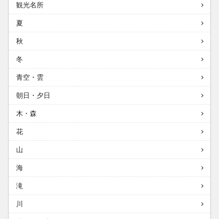
観光名所
夏
秋
冬
青空・雲
朝日・夕日
木・森
花
山
海
滝
川