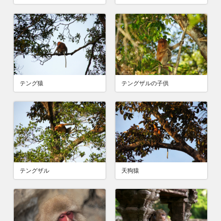
テングザルの子供
テング猿
天狗猿
テングザル