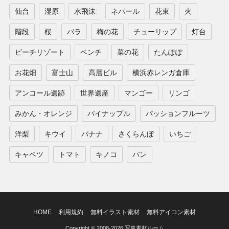
仙台
湿原
水飛沫
ネパール
花束
火
階段
桜
バラ
梅の花
チューリップ
灯台
ビーチリゾート
ベンチ
菜の花
たんぽぽ
お花畑
富士山
高層ビル
横浜赤レンガ倉庫
アンコール遺跡
世界遺産
マンゴー
リンゴ
みかん・オレンジ
パイナップル
パッションフルーツ
洋梨
キウイ
バナナ
さくらんぼ
いちご
キャベツ
トマト
キノコ
パン
HOME
利用規約
無料イラスト素材
無料アイコン素材
Copyright © 2008-2026 写真素材ルーム