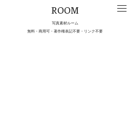
togg
ROOM
navi
写真素材ルーム
無料・商用可・著作権表記不要・リンク不要