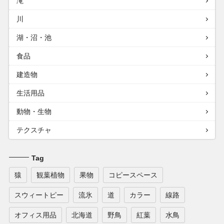
滝
川
湖・沼・池
食品
建造物
生活用品
動物・生物
テクスチャ
Tag
猿
観葉植物
果物
コピースペース
スウィートピー
流氷
道
カラー
線路
オフィス用品
北海道
野鳥
紅葉
水鳥