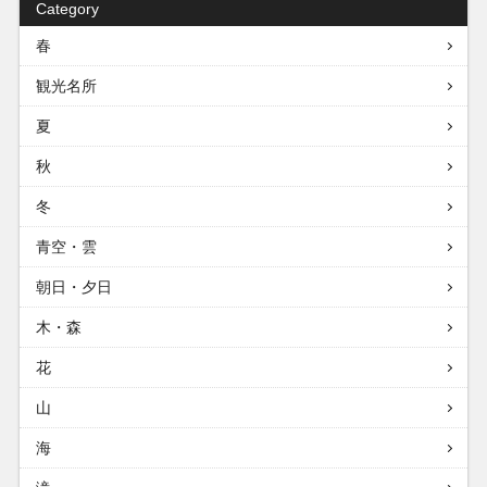
Category
春
観光名所
夏
秋
冬
青空・雲
朝日・夕日
木・森
花
山
海