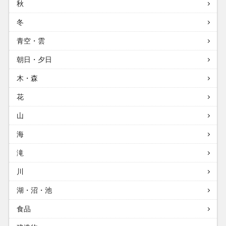
秋
冬
青空・雲
朝日・夕日
木・森
花
山
海
滝
川
湖・沼・池
食品