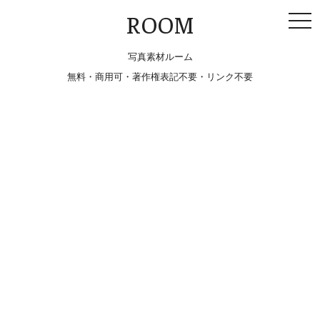
togg
ROOM
navi
写真素材ルーム
無料・商用可・著作権表記不要・リンク不要