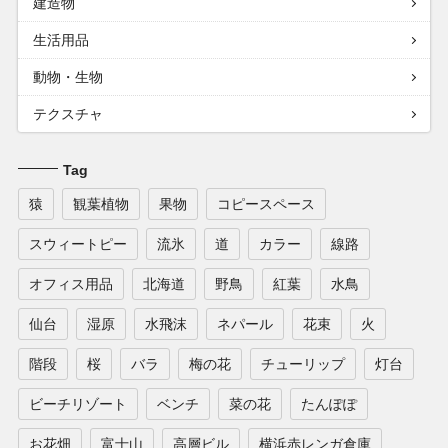
建造物
生活用品
動物・生物
テクスチャ
Tag
猿
観葉植物
果物
コピースペース
スウィートピー
流氷
道
カラー
線路
オフィス用品
北海道
野鳥
紅葉
水鳥
仙台
湿原
水飛沫
ネパール
花束
火
階段
桜
バラ
梅の花
チューリップ
灯台
ビーチリゾート
ベンチ
菜の花
たんぽぽ
お花畑
富士山
高層ビル
横浜赤レンガ倉庫