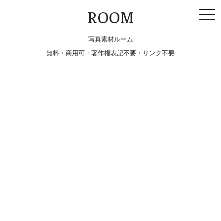
togg
ROOM
navi
写真素材ルーム
無料・商用可・著作権表記不要・リンク不要