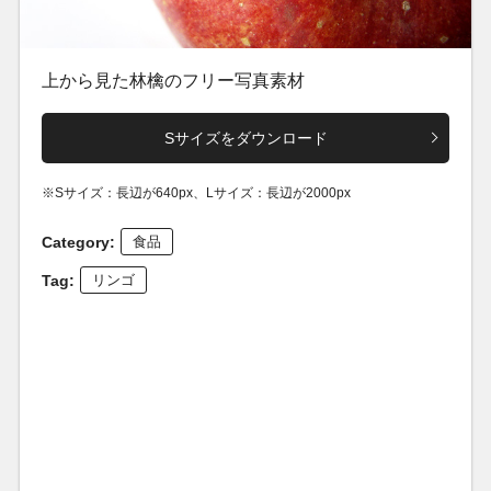
上から見た林檎のフリー写真素材
Sサイズをダウンロード
※Sサイズ：長辺が640px、Lサイズ：長辺が2000px
Category:
食品
Tag:
リンゴ