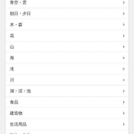
青空・雲
朝日・夕日
木・森
花
山
海
滝
川
湖・沼・池
食品
建造物
生活用品