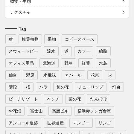
動物・生物
テクスチャ
Tag
猿
観葉植物
果物
コピースペース
スウィートピー
流氷
道
カラー
線路
オフィス用品
北海道
野鳥
紅葉
水鳥
仙台
湿原
水飛沫
ネパール
花束
火
階段
桜
バラ
梅の花
チューリップ
灯台
ビーチリゾート
ベンチ
菜の花
たんぽぽ
お花畑
富士山
高層ビル
横浜赤レンガ倉庫
アンコール遺跡
世界遺産
マンゴー
リンゴ