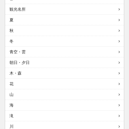
観光名所
夏
秋
冬
青空・雲
朝日・夕日
木・森
花
山
海
滝
川