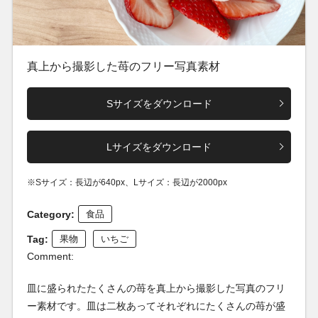
真上から撮影した苺のフリー写真素材
Sサイズをダウンロード
Lサイズをダウンロード
※Sサイズ：長辺が640px、Lサイズ：長辺が2000px
Category:
食品
Tag:
果物
いちご
Comment:
皿に盛られたたくさんの苺を真上から撮影した写真のフリ
ー素材です。皿は二枚あってそれぞれにたくさんの苺が盛