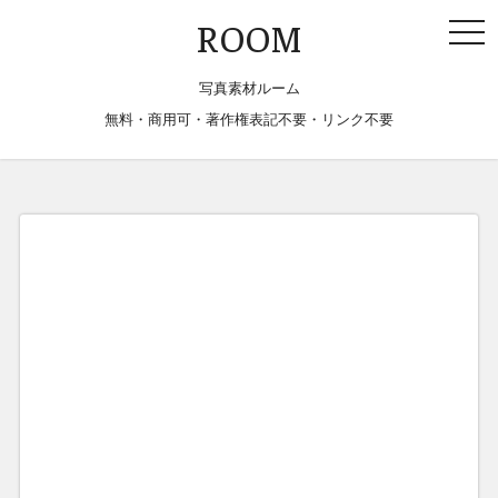
togg
ROOM
navi
写真素材ルーム
無料・商用可・著作権表記不要・リンク不要