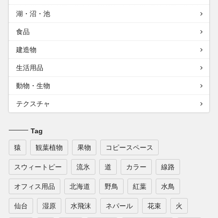
湖・沼・池
食品
建造物
生活用品
動物・生物
テクスチャ
Tag
猿
観葉植物
果物
コピースペース
スウィートピー
流氷
道
カラー
線路
オフィス用品
北海道
野鳥
紅葉
水鳥
仙台
湿原
水飛沫
ネパール
花束
火