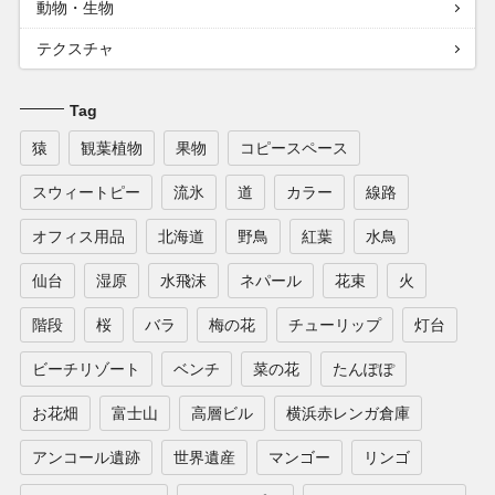
動物・生物
テクスチャ
Tag
猿
観葉植物
果物
コピースペース
スウィートピー
流氷
道
カラー
線路
オフィス用品
北海道
野鳥
紅葉
水鳥
仙台
湿原
水飛沫
ネパール
花束
火
階段
桜
バラ
梅の花
チューリップ
灯台
ビーチリゾート
ベンチ
菜の花
たんぽぽ
お花畑
富士山
高層ビル
横浜赤レンガ倉庫
アンコール遺跡
世界遺産
マンゴー
リンゴ