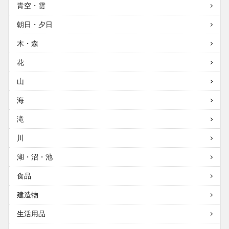
青空・雲
朝日・夕日
木・森
花
山
海
滝
川
湖・沼・池
食品
建造物
生活用品