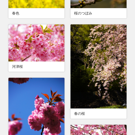
春色
桜のつぼみ
河津桜
春の桜