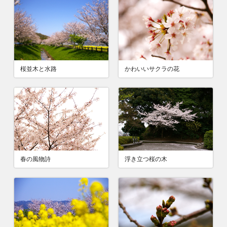
桜並木と水路
かわいいサクラの花
春の風物詩
浮き立つ桜の木