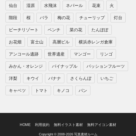
仙台
湿原
水飛沫
ネパール
花束
火
階段
桜
バラ
梅の花
チューリップ
灯台
ビーチリゾート
ベンチ
菜の花
たんぽぽ
お花畑
富士山
高層ビル
横浜赤レンガ倉庫
アンコール遺跡
世界遺産
マンゴー
リンゴ
みかん・オレンジ
パイナップル
パッションフルーツ
洋梨
キウイ
バナナ
さくらんぼ
いちご
キャベツ
トマト
キノコ
パン
HOME
利用規約
無料イラスト素材
無料アイコン素材
Copyright © 2008-2026 写真素材ルーム