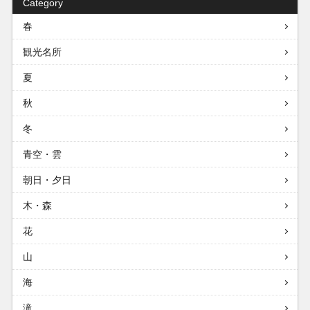
Category
春
観光名所
夏
秋
冬
青空・雲
朝日・夕日
木・森
花
山
海
滝