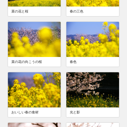
菜の花と桜
春の三色
菜の花の向こうの桜
春色
おいしい春の食材
光と影