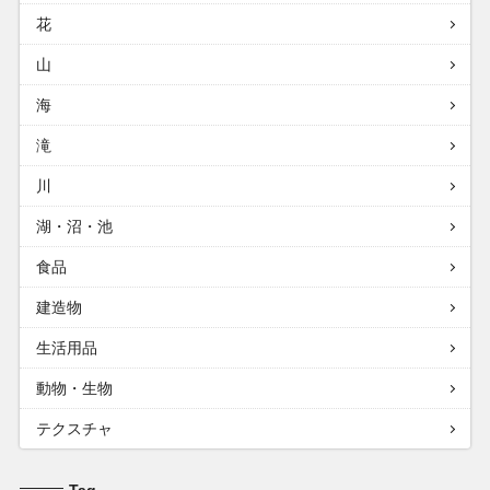
花
山
海
滝
川
湖・沼・池
食品
建造物
生活用品
動物・生物
テクスチャ
Tag