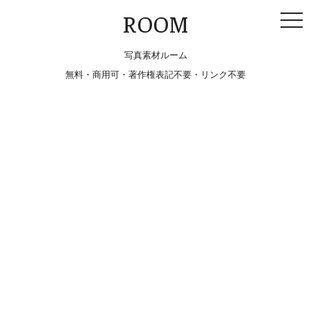
togg
ROOM
navi
写真素材ルーム
無料・商用可・著作権表記不要・リンク不要