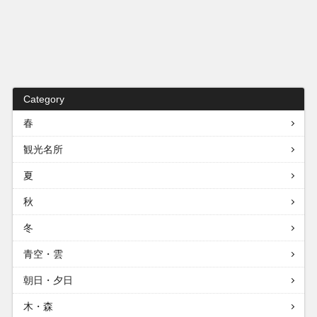
Category
春
観光名所
夏
秋
冬
青空・雲
朝日・夕日
木・森