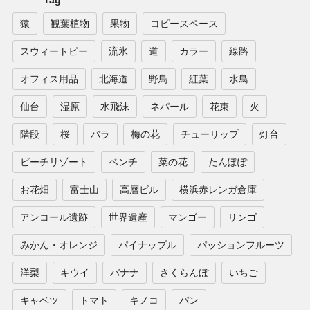
猿
観葉植物
果物
コピースペース
スウィートピー
流氷
道
カラー
線路
オフィス用品
北海道
野鳥
紅葉
水鳥
仙台
湿原
水飛沫
ネパール
花束
火
階段
桜
バラ
梅の花
チューリップ
灯台
ビーチリゾート
ベンチ
菜の花
たんぽぽ
お花畑
富士山
高層ビル
横浜赤レンガ倉庫
アンコール遺跡
世界遺産
マンゴー
リンゴ
みかん・オレンジ
パイナップル
パッションフルーツ
洋梨
キウイ
バナナ
さくらんぼ
いちご
キャベツ
トマト
キノコ
パン