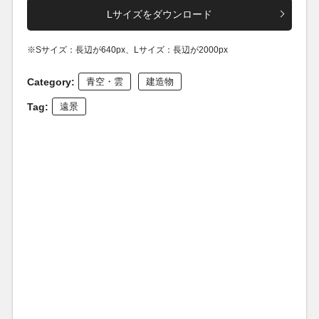
Lサイズをダウンロード
※Sサイズ：長辺が640px、Lサイズ：長辺が2000px
Category:
青空・雲
建造物
Tag:
遠景