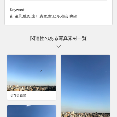
Keyword:
街,遠景,眺め,遠く,青空,空,ビル,都会,眺望
関連性のある写真素材一覧
街並み遠景