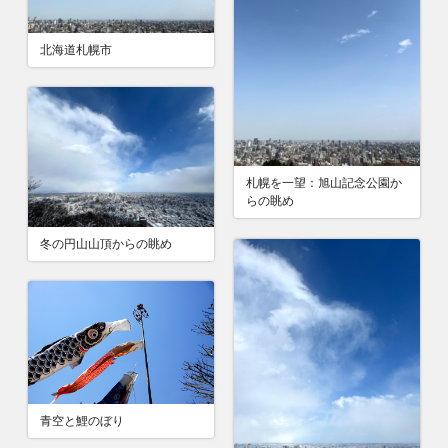
北海道札幌市
札幌を一望：旭山記念公園か
らの眺め
冬の円山山頂からの眺め
青空と鯉のぼり