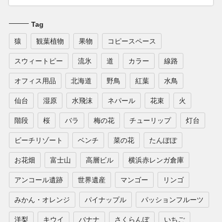
Tag
猿
観葉植物
果物
コピースペース
スウィートピー
流氷
道
カラー
線路
オフィス用品
北海道
野鳥
紅葉
水鳥
仙台
湿原
水飛沫
ネパール
花束
火
階段
桜
バラ
梅の花
チューリップ
灯台
ビーチリゾート
ベンチ
菜の花
たんぽぽ
お花畑
富士山
高層ビル
横浜赤レンガ倉庫
アンコール遺跡
世界遺産
マンゴー
リンゴ
みかん・オレンジ
パイナップル
パッションフルーツ
洋梨
キウイ
バナナ
さくらんぼ
いちご