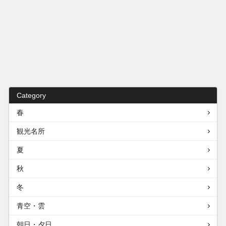
Category
春
観光名所
夏
秋
冬
青空・雲
朝日・夕日