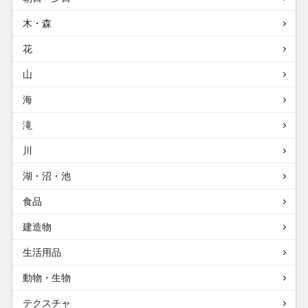
木・森
花
山
海
滝
川
湖・沼・池
食品
建造物
生活用品
動物・生物
テクスチャ