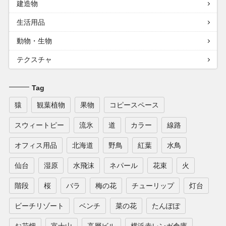
建造物
生活用品
動物・生物
テクスチャ
Tag
猿
観葉植物
果物
コピースペース
スウィートピー
流氷
道
カラー
線路
オフィス用品
北海道
野鳥
紅葉
水鳥
仙台
湿原
水飛沫
ネパール
花束
火
階段
桜
バラ
梅の花
チューリップ
灯台
ビーチリゾート
ベンチ
菜の花
たんぽぽ
お花畑
富士山
高層ビル
横浜赤レンガ倉庫