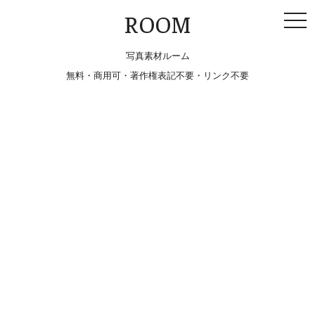
togg
ROOM
navi
写真素材ルーム
無料・商用可・著作権表記不要・リンク不要