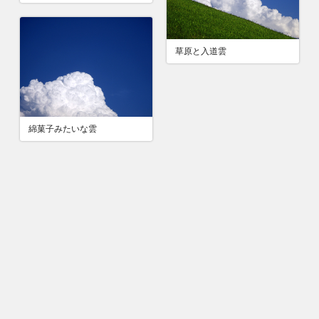
草原と入道雲
綿菓子みたいな雲