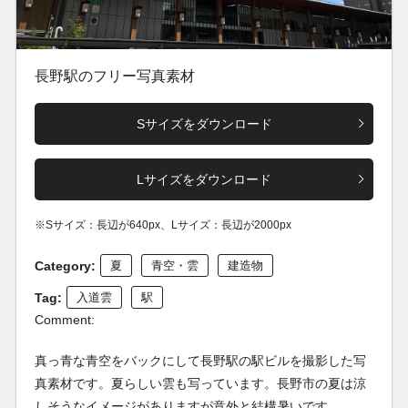
長野駅のフリー写真素材
Sサイズをダウンロード
Lサイズをダウンロード
※Sサイズ：長辺が640px、Lサイズ：長辺が2000px
Category:
夏
青空・雲
建造物
Tag:
入道雲
駅
Comment:
真っ青な青空をバックにして長野駅の駅ビルを撮影した写
真素材です。夏らしい雲も写っています。長野市の夏は涼
しそうなイメージがありますが意外と結構暑いです。