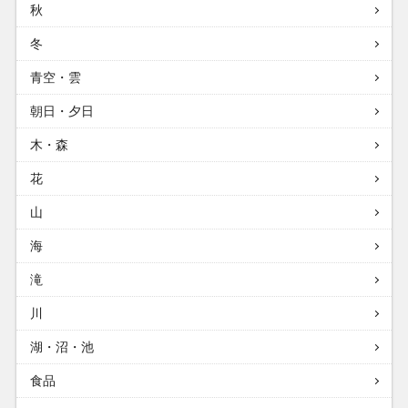
秋
冬
青空・雲
朝日・夕日
木・森
花
山
海
滝
川
湖・沼・池
食品