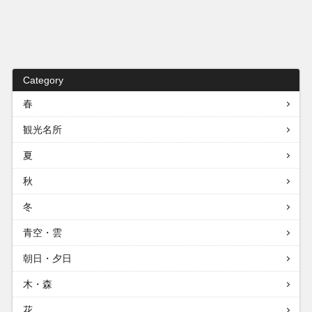
Category
春
観光名所
夏
秋
冬
青空・雲
朝日・夕日
木・森
花