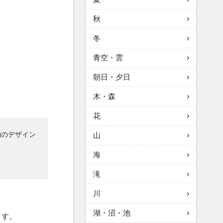
秋
冬
青空・雲
朝日・夕日
木・森
花
物のデザイン
山
海
滝
川
湖・沼・池
ます。