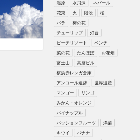
湿原
水飛沫
ネパール
花束
火
階段
桜
バラ
梅の花
チューリップ
灯台
ビーチリゾート
ベンチ
菜の花
たんぽぽ
お花畑
富士山
高層ビル
横浜赤レンガ倉庫
アンコール遺跡
世界遺産
マンゴー
リンゴ
みかん・オレンジ
パイナップル
パッションフルーツ
洋梨
キウイ
バナナ