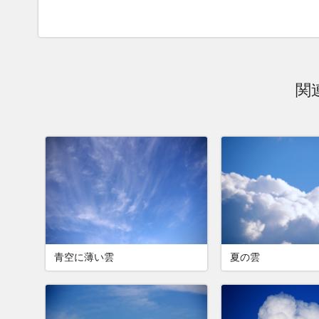
関
青空に薄い雲
夏の雲