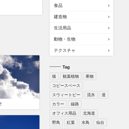
食品
建造物
生活用品
動物・生物
テクスチャ
Tag
猿
観葉植物
果物
コピースペース
スウィートピー
流氷
道
カラー
線路
空
オフィス用品
北海道
野鳥
紅葉
水鳥
仙台