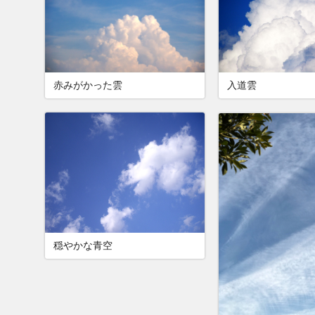
赤みがかった雲
入道雲
穏やかな青空