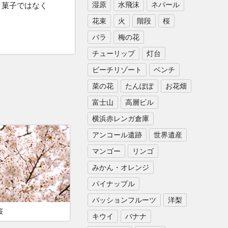
湿原
水飛沫
ネパール
ク菓子ではなく
花束
火
階段
桜
バラ
梅の花
チューリップ
灯台
ビーチリゾート
ベンチ
菜の花
たんぽぽ
お花畑
富士山
高層ビル
横浜赤レンガ倉庫
アンコール遺跡
世界遺産
マンゴー
リンゴ
みかん・オレンジ
パイナップル
パッションフルーツ
洋梨
桜
キウイ
バナナ