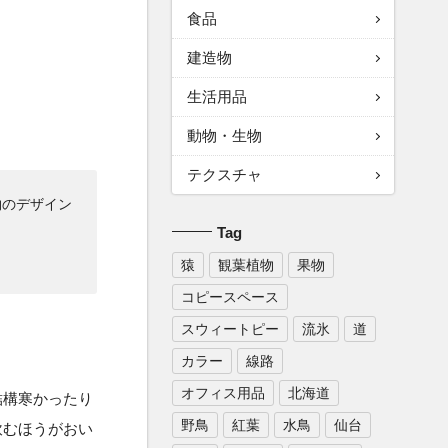
食品
建造物
生活用品
動物・生物
テクスチャ
物のデザイン
Tag
猿
観葉植物
果物
コピースペース
スウィートピー
流氷
道
カラー
線路
オフィス用品
北海道
結構寒かったり
野鳥
紅葉
水鳥
仙台
飲むほうがおい