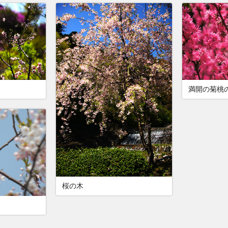
満開の菊桃
桜の木