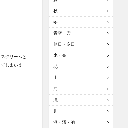
秋
冬
青空・雲
朝日・夕日
木・森
イスクリームと
してしまいま
花
山
海
滝
川
湖・沼・池