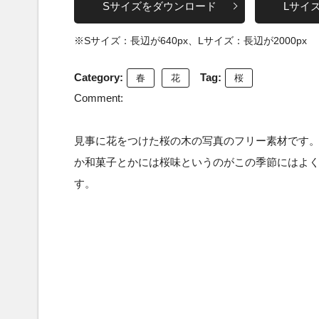
Sサイズをダウンロード
Lサイ
※Sサイズ：長辺が640px、Lサイズ：長辺が2000px
Category:
Tag:
春
花
桜
Comment:
見事に花をつけた桜の木の写真のフリー素材です
か和菓子とかには桜味というのがこの季節にはよ
す。