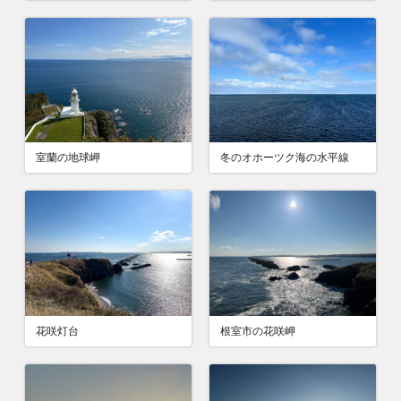
室蘭の地球岬
冬のオホーツク海の水平線
花咲灯台
根室市の花咲岬