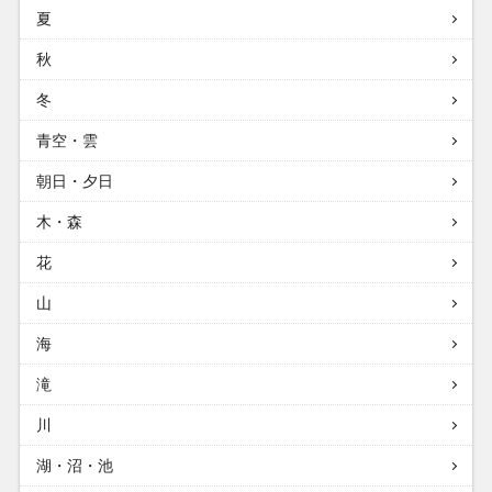
夏
秋
冬
青空・雲
朝日・夕日
木・森
花
山
海
滝
川
湖・沼・池