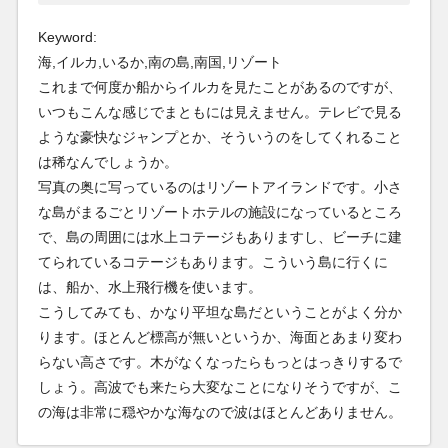
Keyword:
海,イルカ,いるか,南の島,南国,リゾート
これまで何度か船からイルカを見たことがあるのですが、
いつもこんな感じでまともには見えません。テレビで見る
ような豪快なジャンプとか、そういうのをしてくれること
は稀なんでしょうか。
写真の奥に写っているのはリゾートアイランドです。小さ
な島がまるごとリゾートホテルの施設になっているところ
で、島の周囲には水上コテージもありますし、ビーチに建
てられているコテージもあります。こういう島に行くに
は、船か、水上飛行機を使います。
こうしてみても、かなり平坦な島だということがよく分か
ります。ほとんど標高が無いというか、海面とあまり変わ
らない高さです。木がなくなったらもっとはっきりするで
しょう。高波でも来たら大変なことになりそうですが、こ
の海は非常に穏やかな海なので波はほとんどありません。