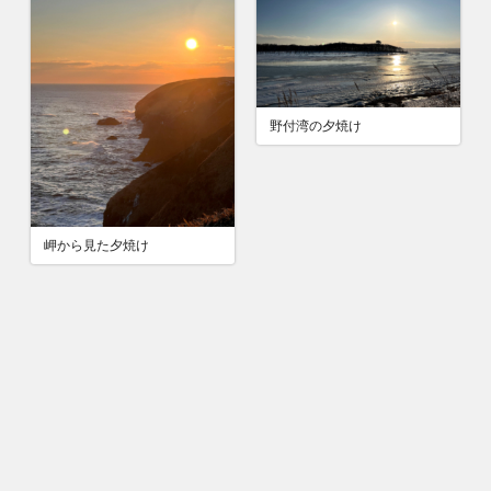
野付湾の夕焼け
岬から見た夕焼け