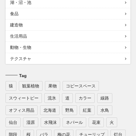
湖・沼・池
食品
建造物
生活用品
動物・生物
テクスチャ
Tag
猿
観葉植物
果物
コピースペース
スウィートピー
流氷
道
カラー
線路
オフィス用品
北海道
野鳥
紅葉
水鳥
仙台
湿原
水飛沫
ネパール
花束
火
階段
桜
バラ
梅の花
チューリップ
灯台