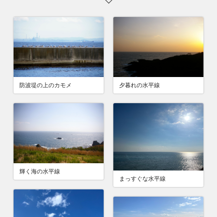
防波堤の上のカモメ
夕暮れの水平線
輝く海の水平線
まっすぐな水平線