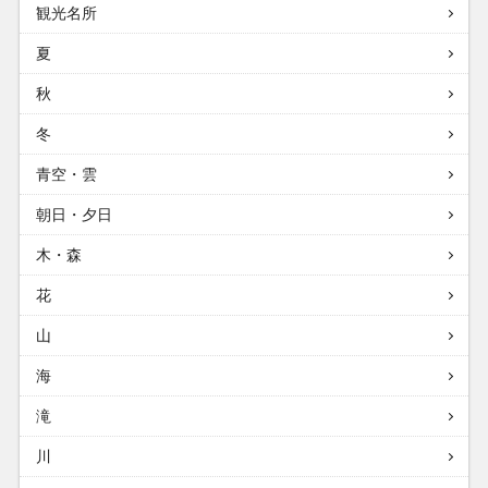
観光名所
夏
秋
冬
青空・雲
朝日・夕日
木・森
花
山
海
滝
川