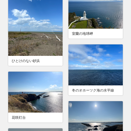
室蘭の地球岬
ひとけのない砂浜
冬のオホーツク海の水平線
花咲灯台