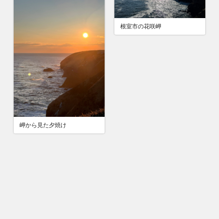
根室市の花咲岬
岬から見た夕焼け