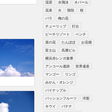
湿原
水飛沫
ネパール
花束
火
階段
桜
バラ
梅の花
チューリップ
灯台
ビーチリゾート
ベンチ
菜の花
たんぽぽ
お花畑
富士山
高層ビル
横浜赤レンガ倉庫
アンコール遺跡
世界遺産
マンゴー
リンゴ
みかん・オレンジ
パイナップル
パッションフルーツ
洋梨
キウイ
バナナ