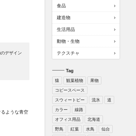
食品
建造物
生活用品
動物・生物
物のデザイン
テクスチャ
Tag
猿
観葉植物
果物
コピースペース
スウィートピー
流氷
道
カラー
線路
けるような青空
オフィス用品
北海道
野鳥
紅葉
水鳥
仙台