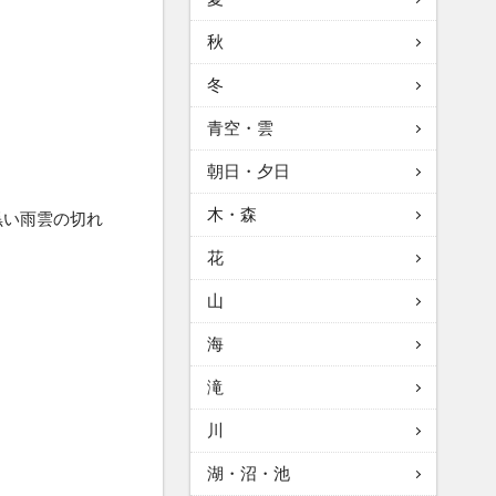
秋
冬
青空・雲
朝日・夕日
木・森
黒い雨雲の切れ
花
山
海
滝
川
湖・沼・池