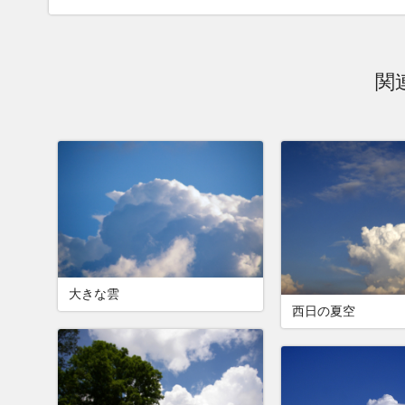
関
大きな雲
西日の夏空