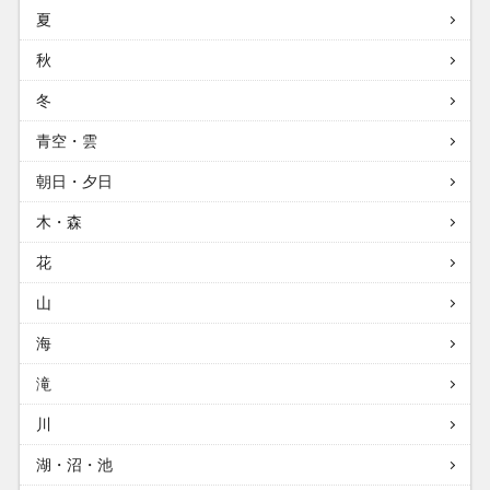
夏
秋
冬
青空・雲
朝日・夕日
木・森
花
山
海
滝
川
湖・沼・池