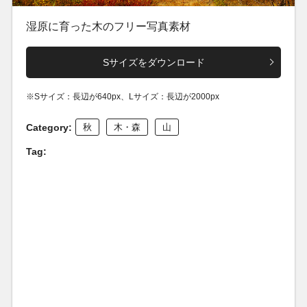
湿原に育った木のフリー写真素材
Sサイズをダウンロード
※Sサイズ：長辺が640px、Lサイズ：長辺が2000px
Category:
秋
木・森
山
Tag: