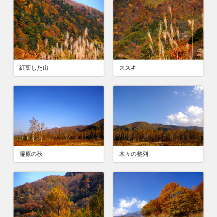
紅葉した山
ススキ
湿原の秋
木々の整列