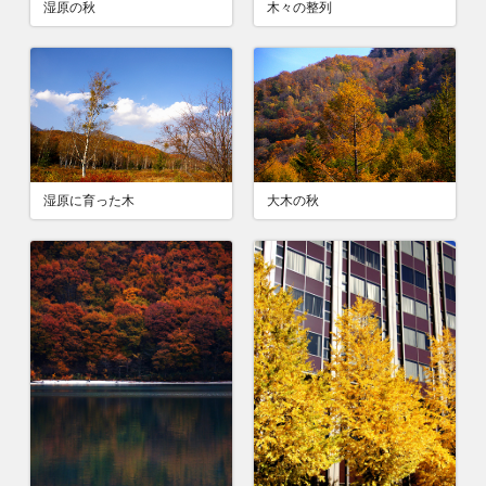
湿原の秋
木々の整列
湿原に育った木
大木の秋