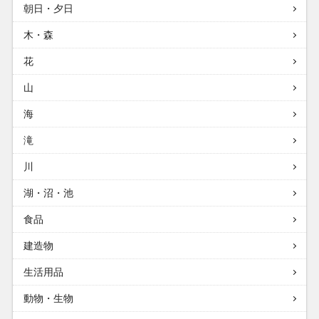
朝日・夕日
木・森
花
山
海
滝
川
湖・沼・池
食品
建造物
生活用品
動物・生物