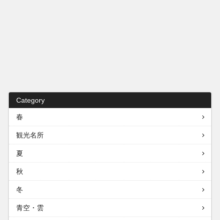
Category
春
観光名所
夏
秋
冬
青空・雲