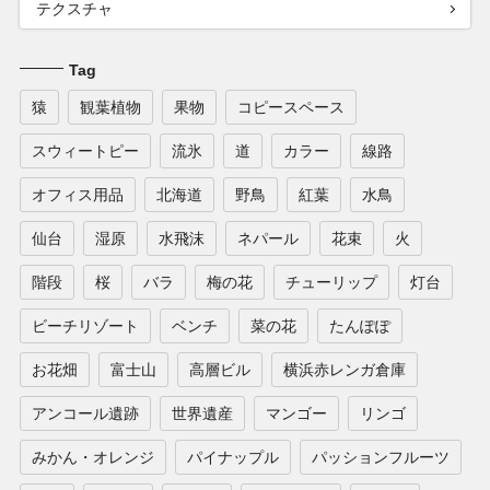
テクスチャ
Tag
猿
観葉植物
果物
コピースペース
スウィートピー
流氷
道
カラー
線路
オフィス用品
北海道
野鳥
紅葉
水鳥
仙台
湿原
水飛沫
ネパール
花束
火
階段
桜
バラ
梅の花
チューリップ
灯台
ビーチリゾート
ベンチ
菜の花
たんぽぽ
お花畑
富士山
高層ビル
横浜赤レンガ倉庫
アンコール遺跡
世界遺産
マンゴー
リンゴ
みかん・オレンジ
パイナップル
パッションフルーツ