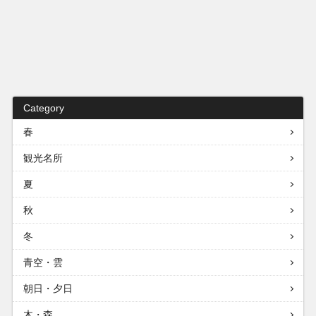
Category
春
観光名所
夏
秋
冬
青空・雲
朝日・夕日
木・森