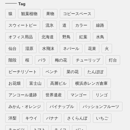
Tag
猿
観葉植物
果物
コピースペース
スウィートピー
流氷
道
カラー
線路
オフィス用品
北海道
野鳥
紅葉
水鳥
仙台
湿原
水飛沫
ネパール
花束
火
階段
桜
バラ
梅の花
チューリップ
灯台
ビーチリゾート
ベンチ
菜の花
たんぽぽ
お花畑
富士山
高層ビル
横浜赤レンガ倉庫
アンコール遺跡
世界遺産
マンゴー
リンゴ
みかん・オレンジ
パイナップル
パッションフルーツ
洋梨
キウイ
バナナ
さくらんぼ
いちご
キャベツ
トマト
キノコ
パン