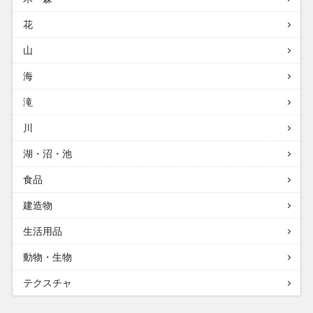
花
山
海
滝
川
湖・沼・池
食品
建造物
生活用品
動物・生物
テクスチャ