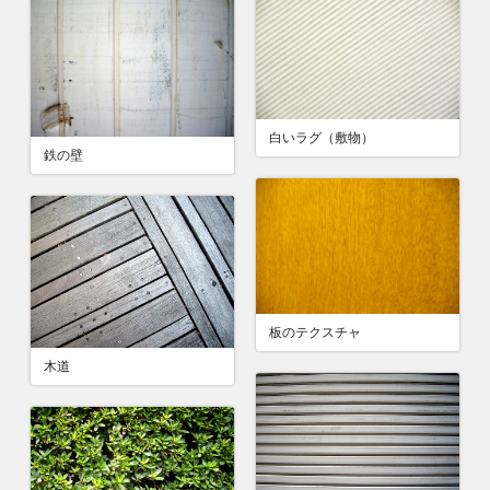
白いラグ（敷物）
鉄の壁
板のテクスチャ
木道