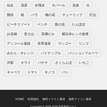
仙台
湿原
水飛沫
ネパール
花束
火
階段
桜
バラ
梅の花
チューリップ
灯台
ビーチリゾート
ベンチ
菜の花
たんぽぽ
お花畑
富士山
高層ビル
横浜赤レンガ倉庫
アンコール遺跡
世界遺産
マンゴー
リンゴ
みかん・オレンジ
パイナップル
パッションフルーツ
洋梨
キウイ
バナナ
さくらんぼ
いちご
キャベツ
トマト
キノコ
パン
HOME
利用規約
無料イラスト素材
無料アイコン素材
Copyright © 2008-2026 写真素材ルーム