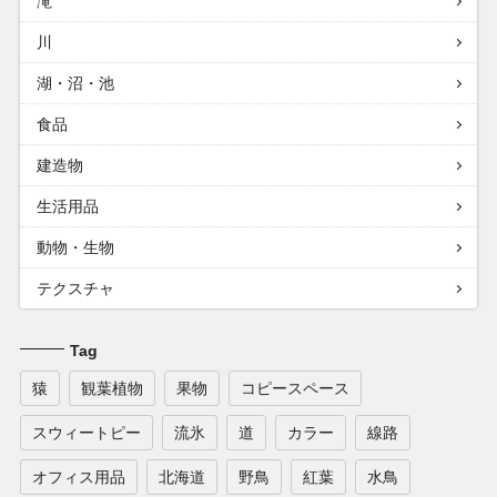
滝
川
湖・沼・池
食品
建造物
生活用品
動物・生物
テクスチャ
Tag
猿
観葉植物
果物
コピースペース
スウィートピー
流氷
道
カラー
線路
オフィス用品
北海道
野鳥
紅葉
水鳥