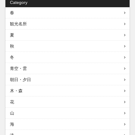
Category
春
観光名所
夏
秋
冬
青空・雲
朝日・夕日
木・森
花
山
海