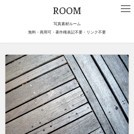
togg
ROOM
navi
写真素材ルーム
無料・商用可・著作権表記不要・リンク不要