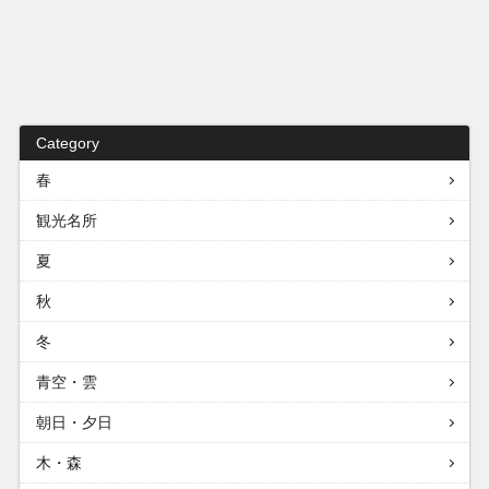
Category
春
観光名所
夏
秋
冬
青空・雲
朝日・夕日
木・森