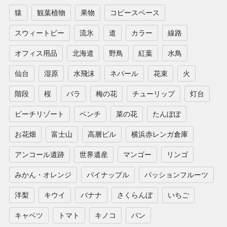
猿
観葉植物
果物
コピースペース
スウィートピー
流氷
道
カラー
線路
オフィス用品
北海道
野鳥
紅葉
水鳥
仙台
湿原
水飛沫
ネパール
花束
火
階段
桜
バラ
梅の花
チューリップ
灯台
ビーチリゾート
ベンチ
菜の花
たんぽぽ
お花畑
富士山
高層ビル
横浜赤レンガ倉庫
アンコール遺跡
世界遺産
マンゴー
リンゴ
みかん・オレンジ
パイナップル
パッションフルーツ
洋梨
キウイ
バナナ
さくらんぼ
いちご
キャベツ
トマト
キノコ
パン