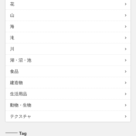
花
山
海
滝
川
湖・沼・池
食品
建造物
生活用品
動物・生物
テクスチャ
Tag