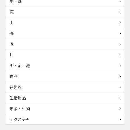
木・森
花
山
海
滝
川
湖・沼・池
食品
建造物
生活用品
動物・生物
テクスチャ