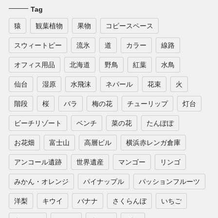
Tag
猿
観葉植物
果物
コピースペース
スウィートピー
流氷
道
カラー
線路
オフィス用品
北海道
野鳥
紅葉
水鳥
仙台
湿原
水飛沫
ネパール
花束
火
階段
桜
バラ
梅の花
チューリップ
灯台
ビーチリゾート
ベンチ
菜の花
たんぽぽ
お花畑
富士山
高層ビル
横浜赤レンガ倉庫
アンコール遺跡
世界遺産
マンゴー
リンゴ
みかん・オレンジ
パイナップル
パッションフルーツ
洋梨
キウイ
バナナ
さくらんぼ
いちご