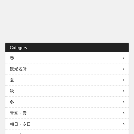
Category
春
観光名所
夏
秋
冬
青空・雲
朝日・夕日