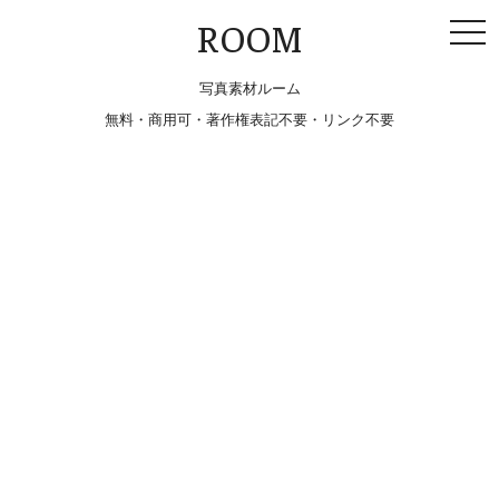
togg
ROOM
navi
写真素材ルーム
無料・商用可・著作権表記不要・リンク不要