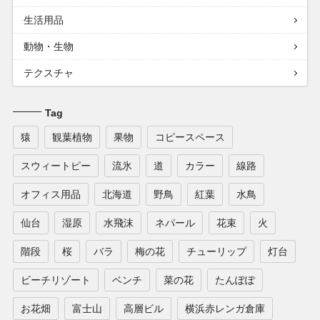
生活用品
動物・生物
テクスチャ
Tag
猿
観葉植物
果物
コピースペース
スウィートピー
流氷
道
カラー
線路
オフィス用品
北海道
野鳥
紅葉
水鳥
仙台
湿原
水飛沫
ネパール
花束
火
階段
桜
バラ
梅の花
チューリップ
灯台
ビーチリゾート
ベンチ
菜の花
たんぽぽ
お花畑
富士山
高層ビル
横浜赤レンガ倉庫