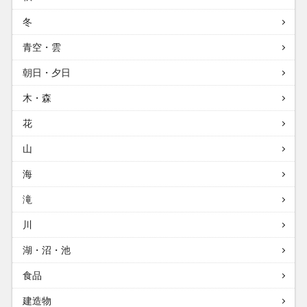
冬
青空・雲
朝日・夕日
木・森
花
山
海
滝
川
湖・沼・池
食品
建造物