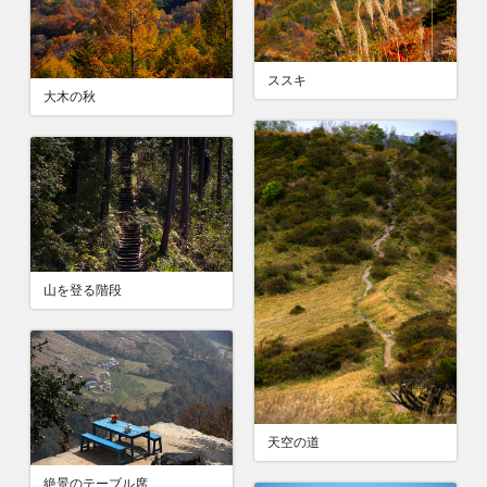
ススキ
大木の秋
山を登る階段
天空の道
絶景のテーブル席