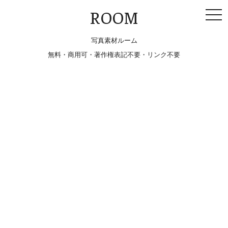
togg
ROOM
navi
写真素材ルーム
無料・商用可・著作権表記不要・リンク不要