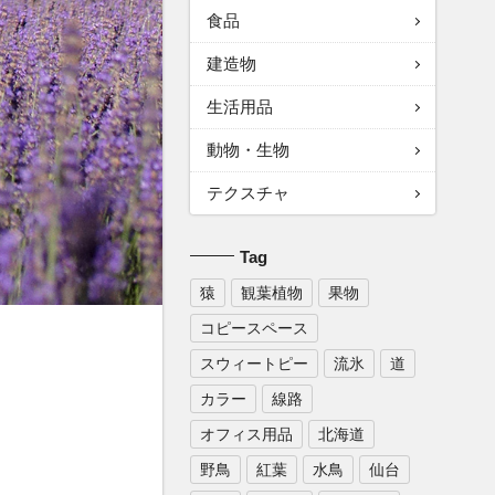
食品
建造物
生活用品
動物・生物
テクスチャ
Tag
猿
観葉植物
果物
コピースペース
スウィートピー
流氷
道
カラー
線路
オフィス用品
北海道
野鳥
紅葉
水鳥
仙台