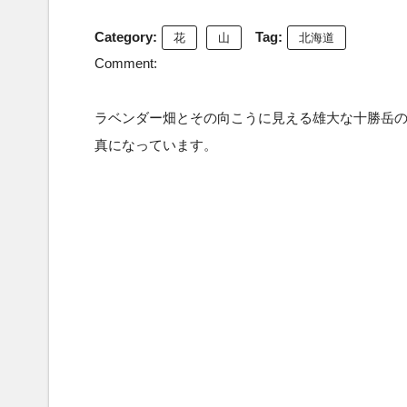
Category:
Tag:
花
山
北海道
Comment:
ラベンダー畑とその向こうに見える雄大な十勝岳
真になっています。