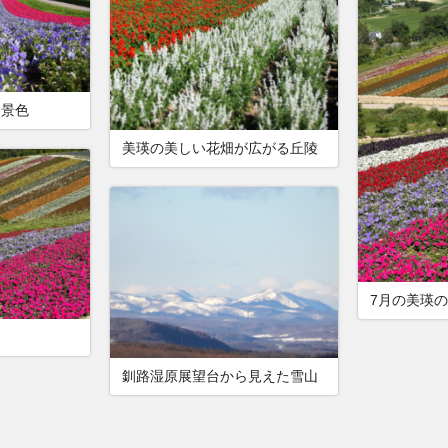
る景色
美瑛の美しい花畑が広がる丘陵
7月の美瑛
釧路湿原展望台から見えた雪山