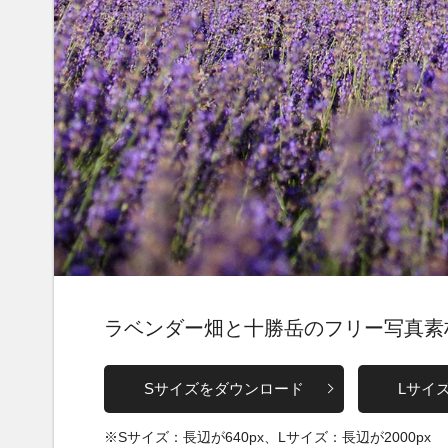
ラベンダー畑と十勝岳のフリー写真素
Sサイズをダウンロード
Lサイ
※Sサイズ：長辺が640px、Lサイズ：長辺が2000px