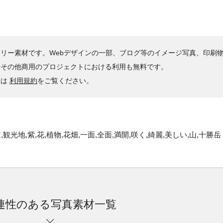
リー素材です。Webデザインの一部、ブログ等のイメージ写真、印刷
やその他商用のプロジェクトにおける利用も無料です。
くは
利用規約
をご覧ください。
光地,紫,花,植物,花畑,一面,全面,満開,咲く,綺麗,美しい,山,十勝岳
連性のある写真素材一覧