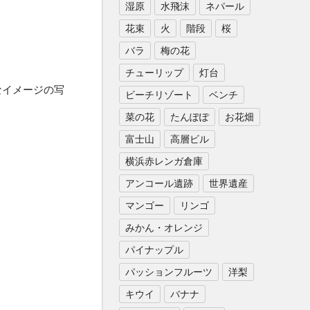
湿原
水飛沫
ネパール
花束
火
階段
桜
バラ
梅の花
チューリップ
灯台
なイメージの写
ビーチリゾート
ベンチ
菜の花
たんぽぽ
お花畑
富士山
高層ビル
横浜赤レンガ倉庫
アンコール遺跡
世界遺産
マンゴー
リンゴ
みかん・オレンジ
パイナップル
パッションフルーツ
洋梨
キウイ
バナナ