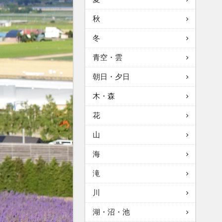
秋
冬
青空・雲
朝日・夕日
木・森
花
山
海
滝
川
湖・沼・池