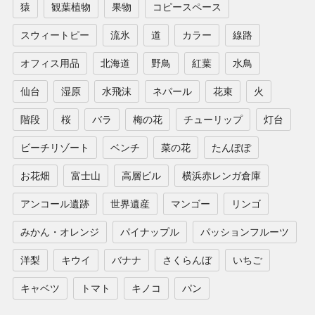
猿
観葉植物
果物
コピースペース
スウィートピー
流氷
道
カラー
線路
オフィス用品
北海道
野鳥
紅葉
水鳥
仙台
湿原
水飛沫
ネパール
花束
火
階段
桜
バラ
梅の花
チューリップ
灯台
ビーチリゾート
ベンチ
菜の花
たんぽぽ
お花畑
富士山
高層ビル
横浜赤レンガ倉庫
アンコール遺跡
世界遺産
マンゴー
リンゴ
みかん・オレンジ
パイナップル
パッションフルーツ
洋梨
キウイ
バナナ
さくらんぼ
いちご
キャベツ
トマト
キノコ
パン