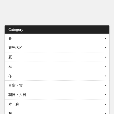
Category
春
観光名所
夏
秋
冬
青空・雲
朝日・夕日
木・森
花