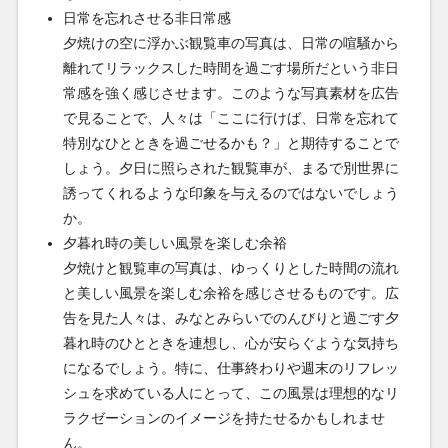
日常を忘れさせる非日常感
夕焼けの空に浮かぶ観覧車の写真は、日常の喧騒から
離れてリラックスした時間を過ごす場所だという非日
常感を強く感じさせます。このような写真素材を広告
で見ることで、人々は「ここに行けば、日常を忘れて
特別なひとときを過ごせるかも？」と期待することで
しょう。夕日に照らされた観覧車が、まるで別世界に
誘ってくれるような印象を与えるのではないでしょう
か。
夕暮れ時の美しい風景を楽しむ余裕
夕焼けと観覧車の写真は、ゆっくりとした時間の流れ
と美しい風景を楽しむ余裕を感じさせるものです。広
告を見た人々は、みなとみらいでのんびりと過ごす夕
暮れ時のひとときを連想し、心が安らぐような気持ち
になるでしょう。特に、仕事終わりや週末のリフレッ
シュを求めている人にとって、この風景は理想的なリ
ラクゼーションのイメージを持たせるかもしれませ
ん。