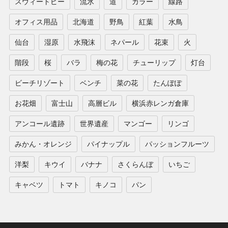
スウィートピー
流氷
道
カラー
線路
オフィス用品
北海道
野鳥
紅葉
水鳥
仙台
湿原
水飛沫
ネパール
花束
火
階段
桜
バラ
梅の花
チューリップ
灯台
ビーチリゾート
ベンチ
菜の花
たんぽぽ
お花畑
富士山
高層ビル
横浜赤レンガ倉庫
アンコール遺跡
世界遺産
マンゴー
リンゴ
みかん・オレンジ
パイナップル
パッションフルーツ
洋梨
キウイ
バナナ
さくらんぼ
いちご
キャベツ
トマト
キノコ
パン