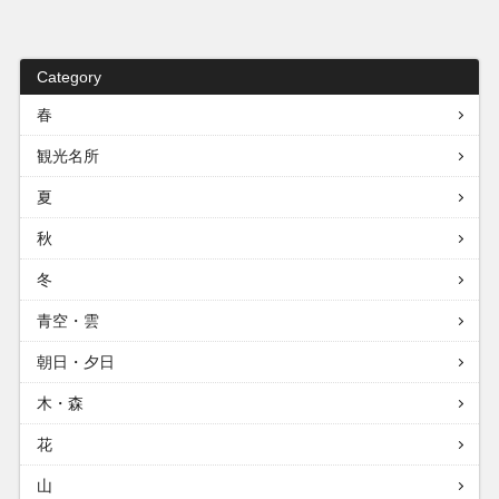
Category
春
観光名所
夏
秋
冬
青空・雲
朝日・夕日
木・森
花
山