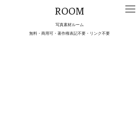
togg
ROOM
navi
写真素材ルーム
無料・商用可・著作権表記不要・リンク不要