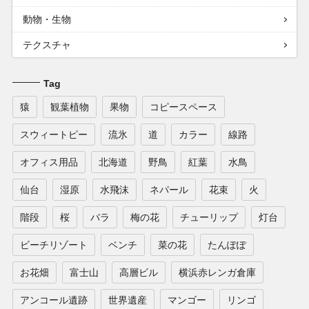
動物・生物
テクスチャ
Tag
猿
観葉植物
果物
コピースペース
スウィートピー
流氷
道
カラー
線路
オフィス用品
北海道
野鳥
紅葉
水鳥
仙台
湿原
水飛沫
ネパール
花束
火
階段
桜
バラ
梅の花
チューリップ
灯台
ビーチリゾート
ベンチ
菜の花
たんぽぽ
お花畑
富士山
高層ビル
横浜赤レンガ倉庫
アンコール遺跡
世界遺産
マンゴー
リンゴ