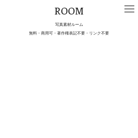
togg
ROOM
navi
写真素材ルーム
無料・商用可・著作権表記不要・リンク不要