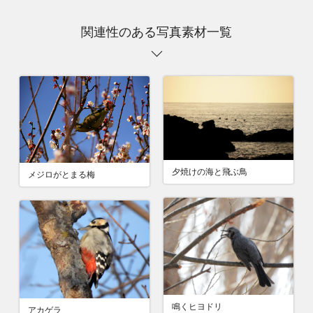
関連性のある写真素材一覧
夕焼けの海と飛ぶ鳥
メジロがとまる梅
鳴くヒヨドリ
アカゲラ