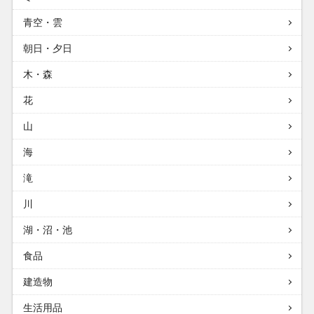
青空・雲
朝日・夕日
木・森
花
山
海
滝
川
湖・沼・池
食品
建造物
生活用品