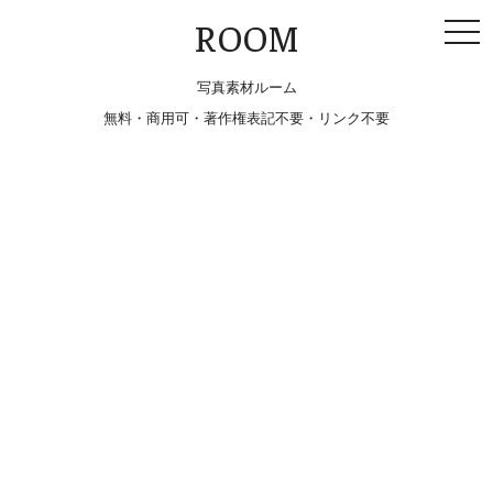
togg
ROOM
navi
写真素材ルーム
無料・商用可・著作権表記不要・リンク不要