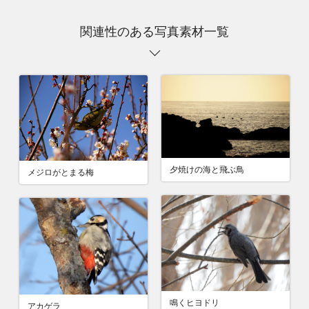
関連性のある写真素材一覧
夕焼けの海と飛ぶ鳥
メジロがとまる梅
鳴くヒヨドリ
アカゲラ