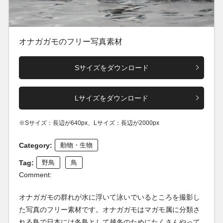
オナガガモのフリー写真素材
Sサイズをダウンロード
Lサイズをダウンロード
※Sサイズ：長辺が640px、Lサイズ：長辺が2000px
Category:
動物・生物
Tag:
野鳥
鳥
Comment:
オナガガモの群れが水に浮いて泳いでいるところを撮影し
た写真のフリー素材です。オナガガモはマガモ属に分類さ
れる鳥で日本には冬鳥として越冬のためにたくさんやって