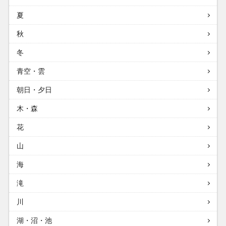
夏
秋
冬
青空・雲
朝日・夕日
木・森
花
山
海
滝
川
湖・沼・池