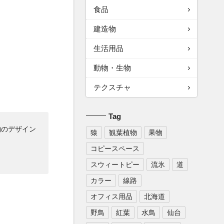
食品
建造物
生活用品
動物・生物
テクスチャ
Tag
物のデザイン
猿
観葉植物
果物
コピースペース
スウィートピー
流氷
道
カラー
線路
オフィス用品
北海道
野鳥
紅葉
水鳥
仙台