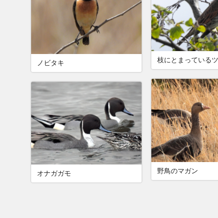
枝にとまっている
ノビタキ
野鳥のマガン
オナガガモ