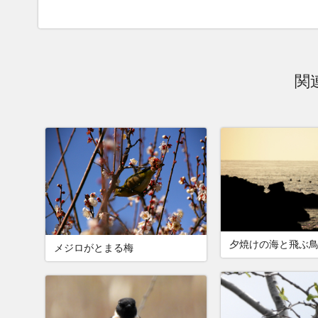
関
夕焼けの海と飛ぶ
メジロがとまる梅