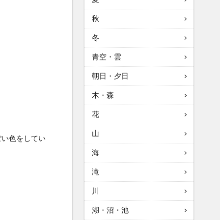
秋
冬
青空・雲
朝日・夕日
木・森
花
山
ぽい色をしてい
海
滝
川
湖・沼・池