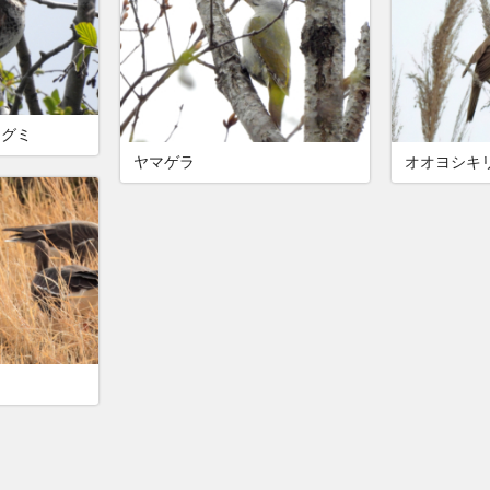
ツグミ
ヤマゲラ
オオヨシキ