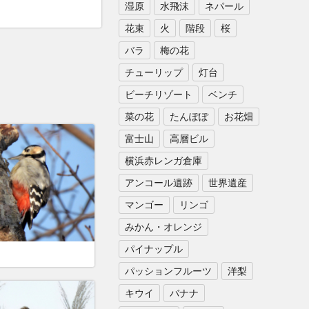
湿原
水飛沫
ネパール
花束
火
階段
桜
バラ
梅の花
チューリップ
灯台
ビーチリゾート
ベンチ
菜の花
たんぽぽ
お花畑
富士山
高層ビル
横浜赤レンガ倉庫
アンコール遺跡
世界遺産
マンゴー
リンゴ
みかん・オレンジ
パイナップル
パッションフルーツ
洋梨
キウイ
バナナ