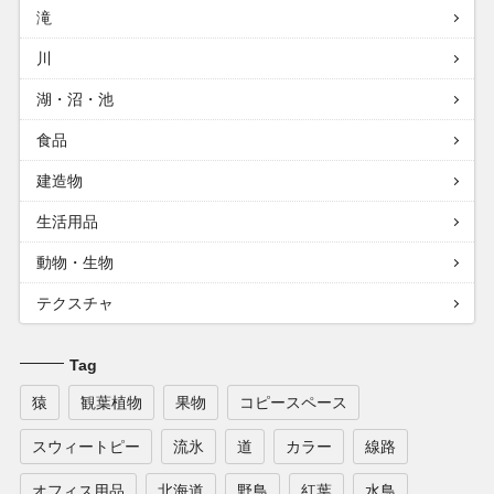
滝
川
湖・沼・池
食品
建造物
生活用品
動物・生物
テクスチャ
Tag
猿
観葉植物
果物
コピースペース
スウィートピー
流氷
道
カラー
線路
オフィス用品
北海道
野鳥
紅葉
水鳥