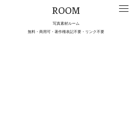
togg
ROOM
navi
写真素材ルーム
無料・商用可・著作権表記不要・リンク不要