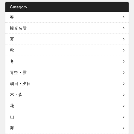
Category
春
観光名所
夏
秋
冬
青空・雲
朝日・夕日
木・森
花
山
海