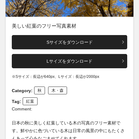
美しい紅葉のフリー写真素材
Sサイズをダウンロード
Lサイズをダウンロード
※Sサイズ：長辺が640px、Lサイズ：長辺が2000px
Category:
秋
木・森
Tag:
紅葉
Comment:
日本の秋に美しく紅葉している木の写真のフリー素材で
す。鮮やかに色づいている木は日常の風景の中にもたくさ
んあって心をなごませてくれます。