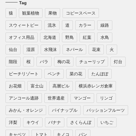
Tag
猿
観葉植物
果物
コピースペース
スウィートピー
流氷
道
カラー
線路
オフィス用品
北海道
野鳥
紅葉
水鳥
仙台
湿原
水飛沫
ネパール
花束
火
階段
桜
バラ
梅の花
チューリップ
灯台
ビーチリゾート
ベンチ
菜の花
たんぽぽ
お花畑
富士山
高層ビル
横浜赤レンガ倉庫
アンコール遺跡
世界遺産
マンゴー
リンゴ
みかん・オレンジ
パイナップル
パッションフルーツ
洋梨
キウイ
バナナ
さくらんぼ
いちご
キャベツ
トマト
キノコ
パン