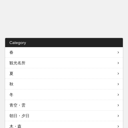
Category
春
観光名所
夏
秋
冬
青空・雲
朝日・夕日
木・森