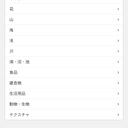
花
山
海
滝
川
湖・沼・池
食品
建造物
生活用品
動物・生物
テクスチャ