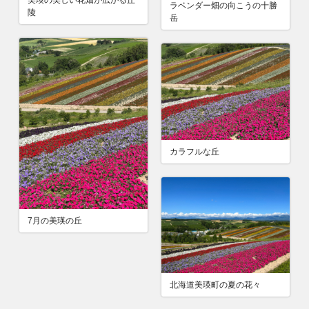
ラベンダー畑の向こうの十勝
陵
岳
カラフルな丘
7月の美瑛の丘
北海道美瑛町の夏の花々