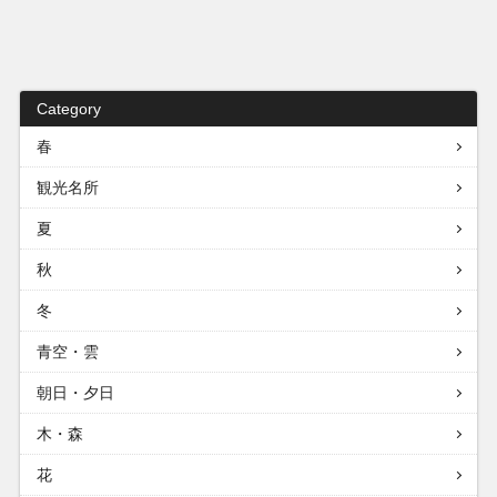
Category
春
観光名所
夏
秋
冬
青空・雲
朝日・夕日
木・森
花