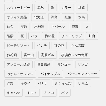
スウィートピー
流氷
道
カラー
線路
オフィス用品
北海道
野鳥
紅葉
水鳥
仙台
湿原
水飛沫
ネパール
花束
火
階段
桜
バラ
梅の花
チューリップ
灯台
ビーチリゾート
ベンチ
菜の花
たんぽぽ
お花畑
富士山
高層ビル
横浜赤レンガ倉庫
アンコール遺跡
世界遺産
マンゴー
リンゴ
みかん・オレンジ
パイナップル
パッションフルーツ
洋梨
キウイ
バナナ
さくらんぼ
いちご
キャベツ
トマト
キノコ
パン