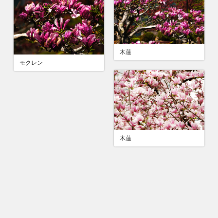
木蓮
モクレン
木蓮