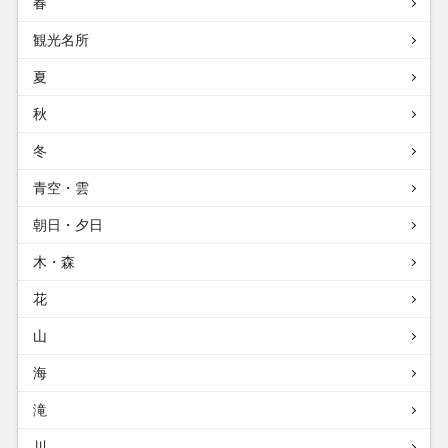
春
観光名所
夏
秋
冬
青空・雲
朝日・夕日
木・森
花
山
海
滝
川