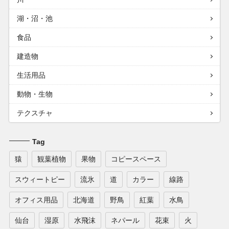
湖・沼・池
食品
建造物
生活用品
動物・生物
テクスチャ
Tag
猿
観葉植物
果物
コピースペース
スウィートピー
流氷
道
カラー
線路
オフィス用品
北海道
野鳥
紅葉
水鳥
仙台
湿原
水飛沫
ネパール
花束
火