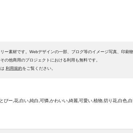
リー素材です。Webデザインの一部、ブログ等のイメージ写真、印刷
やその他商用のプロジェクトにおける利用も無料です。
くは
利用規約
をご覧ください。
ー,花,白い,純白,可憐,かわいい,綺麗,可愛い,植物,切り花,白色,白