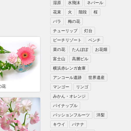
湿原
水飛沫
ネパール
花束
火
階段
桜
バラ
梅の花
チューリップ
灯台
ビーチリゾート
ベンチ
菜の花
たんぽぽ
お花畑
富士山
高層ビル
横浜赤レンガ倉庫
アンコール遺跡
世界遺産
の花
マンゴー
リンゴ
みかん・オレンジ
パイナップル
パッションフルーツ
洋梨
キウイ
バナナ