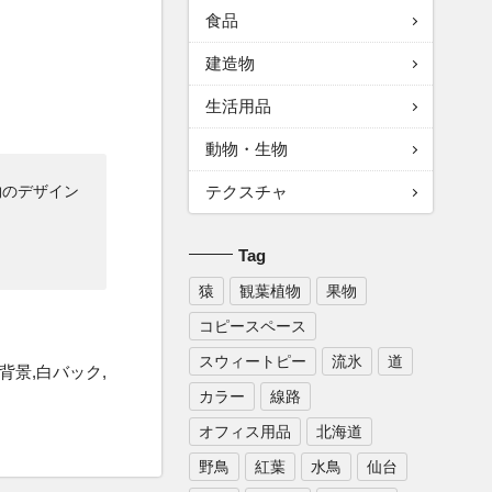
食品
建造物
生活用品
動物・生物
物のデザイン
テクスチャ
Tag
猿
観葉植物
果物
コピースペース
スウィートピー
流氷
道
背景,白バック,
カラー
線路
オフィス用品
北海道
野鳥
紅葉
水鳥
仙台