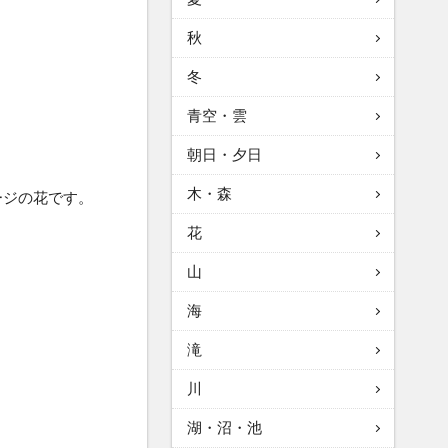
秋
冬
青空・雲
朝日・夕日
木・森
ージの花です。
花
山
海
滝
川
湖・沼・池