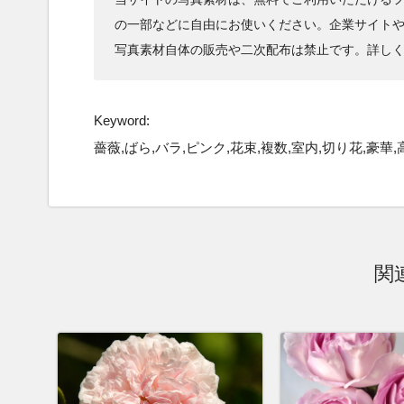
の一部などに自由にお使いください。企業サイト
写真素材自体の販売や二次配布は禁止です。詳し
Keyword:
薔薇,ばら,バラ,ピンク,花束,複数,室内,切り花,豪華
関