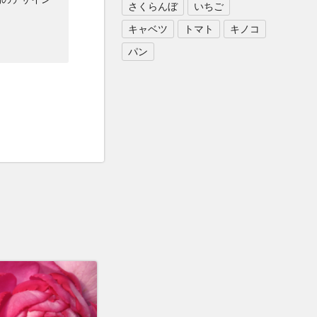
さくらんぼ
いちご
キャベツ
トマト
キノコ
パン