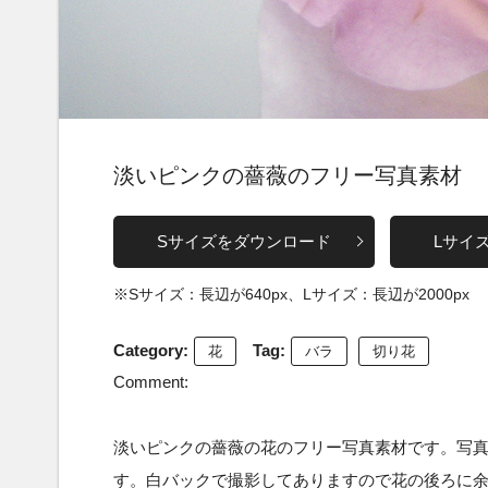
淡いピンクの薔薇のフリー写真素材
Sサイズをダウンロード
Lサイ
※Sサイズ：長辺が640px、Lサイズ：長辺が2000px
Category:
Tag:
花
バラ
切り花
Comment:
淡いピンクの薔薇の花のフリー写真素材です。写
す。白バックで撮影してありますので花の後ろに