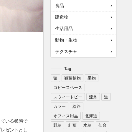
食品
建造物
生活用品
動物・生物
テクスチャ
Tag
猿
観葉植物
果物
コピースペース
スウィートピー
流氷
道
カラー
線路
オフィス用品
北海道
っている状態で
野鳥
紅葉
水鳥
仙台
プレゼントとし