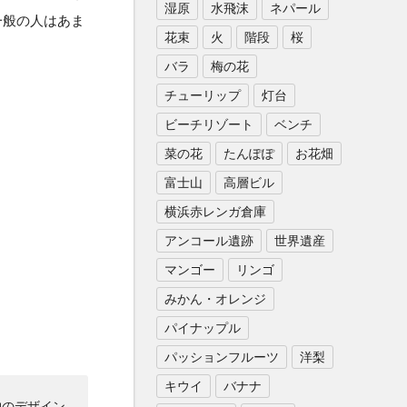
湿原
水飛沫
ネパール
一般の人はあま
花束
火
階段
桜
バラ
梅の花
チューリップ
灯台
ビーチリゾート
ベンチ
菜の花
たんぽぽ
お花畑
富士山
高層ビル
横浜赤レンガ倉庫
アンコール遺跡
世界遺産
マンゴー
リンゴ
みかん・オレンジ
パイナップル
パッションフルーツ
洋梨
キウイ
バナナ
物のデザイン