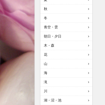
秋
冬
青空・雲
朝日・夕日
木・森
花
山
海
滝
川
湖・沼・池