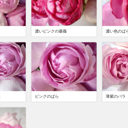
濃いピンクの薔薇
濃い色のば
花
ピンクのばら
薄紫のバラ