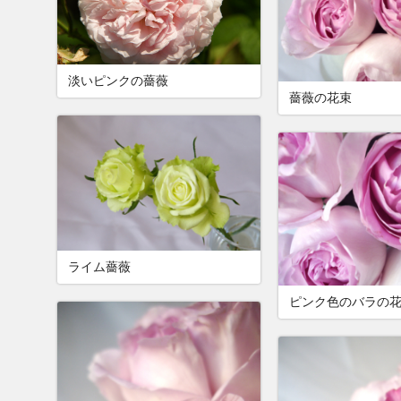
淡いピンクの薔薇
薔薇の花束
ライム薔薇
ピンク色のバラの