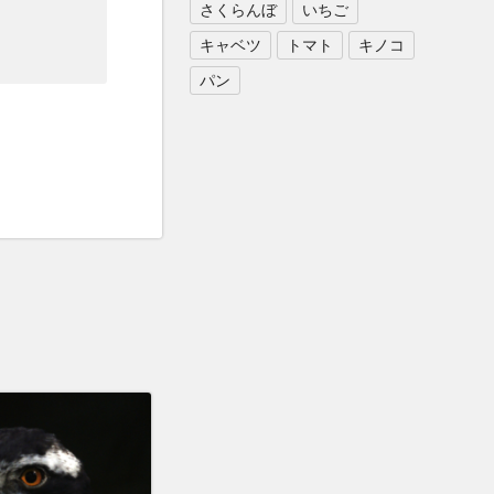
さくらんぼ
いちご
キャベツ
トマト
キノコ
パン