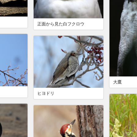
鳥
正面から見た白フクロウ
大鷹
ヒヨドリ