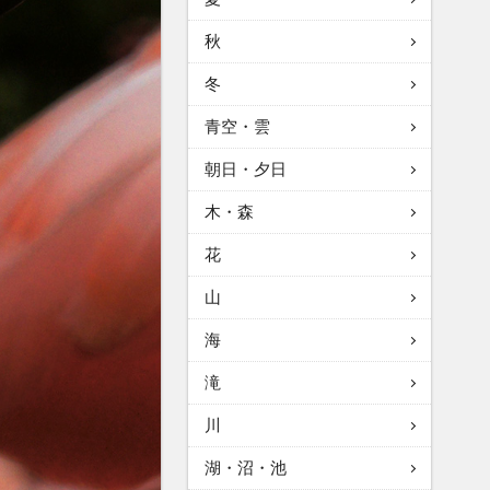
秋
冬
青空・雲
朝日・夕日
木・森
花
山
海
滝
川
湖・沼・池