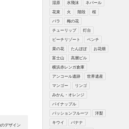
湿原
水飛沫
ネパール
花束
火
階段
桜
バラ
梅の花
チューリップ
灯台
ビーチリゾート
ベンチ
菜の花
たんぽぽ
お花畑
富士山
高層ビル
横浜赤レンガ倉庫
アンコール遺跡
世界遺産
マンゴー
リンゴ
みかん・オレンジ
パイナップル
パッションフルーツ
洋梨
キウイ
バナナ
物のデザイン