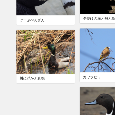
夕焼けの海と飛ぶ
けーぷぺんぎん
カワラヒワ
川に浮かぶ真鴨