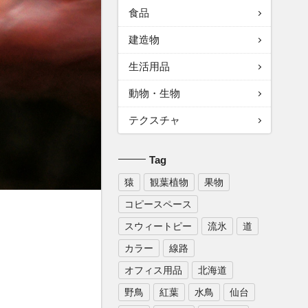
食品
建造物
生活用品
動物・生物
テクスチャ
Tag
猿
観葉植物
果物
コピースペース
スウィートピー
流氷
道
カラー
線路
オフィス用品
北海道
野鳥
紅葉
水鳥
仙台