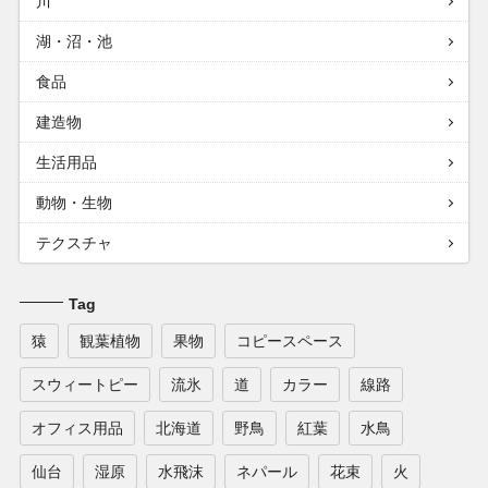
川
湖・沼・池
食品
建造物
生活用品
動物・生物
テクスチャ
Tag
猿
観葉植物
果物
コピースペース
スウィートピー
流氷
道
カラー
線路
オフィス用品
北海道
野鳥
紅葉
水鳥
仙台
湿原
水飛沫
ネパール
花束
火