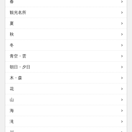
春
観光名所
夏
秋
冬
青空・雲
朝日・夕日
木・森
花
山
海
滝