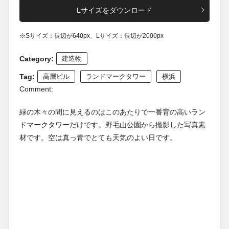
Lサイズをダウンロード
※Sサイズ：長辺が640px、Lサイズ：長辺が2000px
Category:
建造物
Tag:
高層ビル
ランドマークタワー
横浜
Comment:
緑の木々の間に見えるのはこのあたりで一番背の高いラン
ドマークタワーだけです。野毛山公園から撮影した写真素
材です。空は真っ青でとても天気のよい日です。