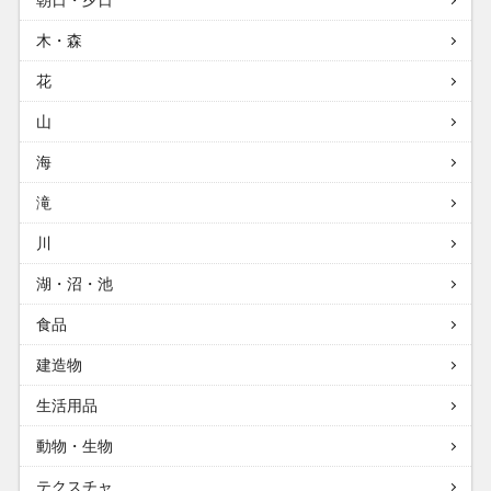
朝日・夕日
木・森
花
山
海
滝
川
湖・沼・池
食品
建造物
生活用品
動物・生物
テクスチャ