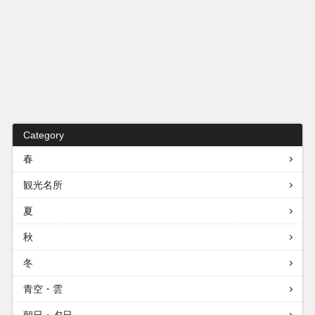
Category
春
観光名所
夏
秋
冬
青空・雲