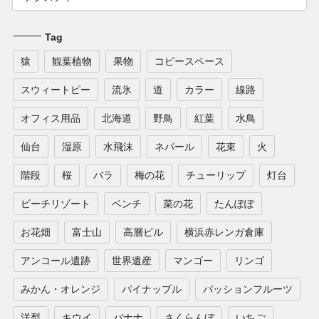
Tag
猿
観葉植物
果物
コピースペース
スウィートピー
流氷
道
カラー
線路
オフィス用品
北海道
野鳥
紅葉
水鳥
仙台
湿原
水飛沫
ネパール
花束
火
階段
桜
バラ
梅の花
チューリップ
灯台
ビーチリゾート
ベンチ
菜の花
たんぽぽ
お花畑
富士山
高層ビル
横浜赤レンガ倉庫
アンコール遺跡
世界遺産
マンゴー
リンゴ
みかん・オレンジ
パイナップル
パッションフルーツ
洋梨
キウイ
バナナ
さくらんぼ
いちご