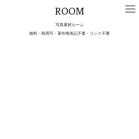
togg
ROOM
navi
写真素材ルーム
無料・商用可・著作権表記不要・リンク不要