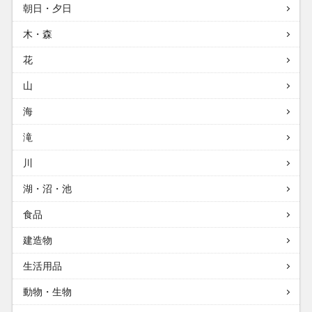
朝日・夕日
木・森
花
山
海
滝
川
湖・沼・池
食品
建造物
生活用品
動物・生物