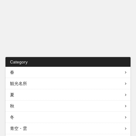
Category
春
観光名所
夏
秋
冬
青空・雲