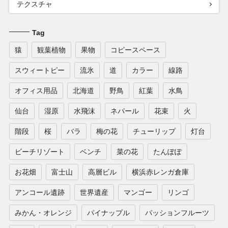
テクスチャ
Tag
猿
観葉植物
果物
コピースペース
スウィートピー
流氷
道
カラー
線路
オフィス用品
北海道
野鳥
紅葉
水鳥
仙台
湿原
水飛沫
ネパール
花束
火
階段
桜
バラ
梅の花
チューリップ
灯台
ビーチリゾート
ベンチ
菜の花
たんぽぽ
お花畑
富士山
高層ビル
横浜赤レンガ倉庫
アンコール遺跡
世界遺産
マンゴー
リンゴ
みかん・オレンジ
パイナップル
パッションフルーツ