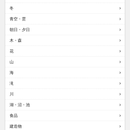
冬
青空・雲
朝日・夕日
木・森
花
山
海
滝
川
湖・沼・池
食品
建造物