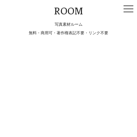
togg
ROOM
navi
写真素材ルーム
無料・商用可・著作権表記不要・リンク不要