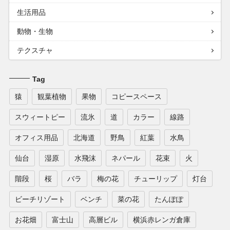
生活用品
動物・生物
テクスチャ
Tag
猿
観葉植物
果物
コピースペース
スウィートピー
流氷
道
カラー
線路
オフィス用品
北海道
野鳥
紅葉
水鳥
仙台
湿原
水飛沫
ネパール
花束
火
階段
桜
バラ
梅の花
チューリップ
灯台
ビーチリゾート
ベンチ
菜の花
たんぽぽ
お花畑
富士山
高層ビル
横浜赤レンガ倉庫