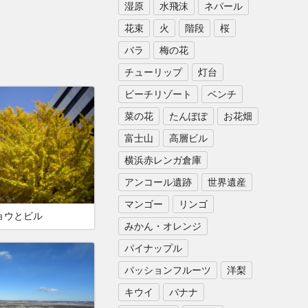
湿原
水飛沫
ネパール
花束
火
階段
桜
バラ
梅の花
チューリップ
灯台
ビーチリゾート
ベンチ
菜の花
たんぽぽ
お花畑
富士山
高層ビル
横浜赤レンガ倉庫
アンコール遺跡
世界遺産
マンゴー
リンゴ
ョウとビル
みかん・オレンジ
パイナップル
パッションフルーツ
洋梨
キウイ
バナナ