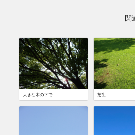
関
大きな木の下で
芝生