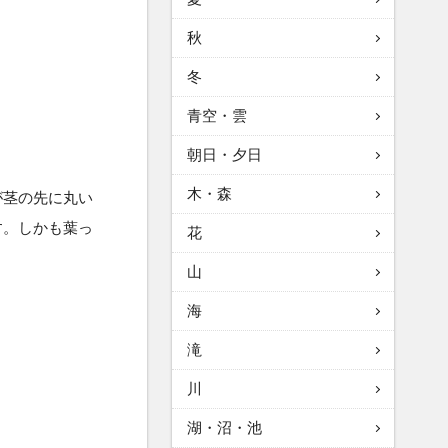
秋
冬
青空・雲
朝日・夕日
木・森
が茎の先に丸い
す。しかも葉っ
花
山
海
滝
川
湖・沼・池