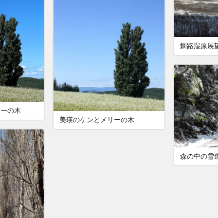
釧路湿原展
リーの木
美瑛のケンとメリーの木
森の中の雪