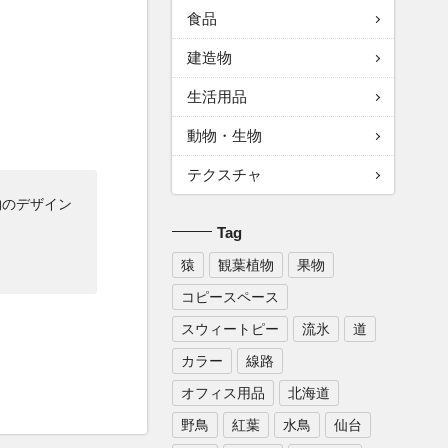
食品
建造物
生活用品
動物・生物
テクスチャ
物のデザイン
Tag
猿
観葉植物
果物
コピースペース
スウィートピー
流氷
道
カラー
線路
オフィス用品
北海道
野鳥
紅葉
水鳥
仙台