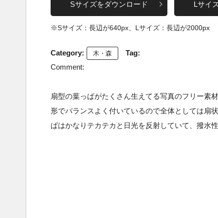
Sサイズをダウンロード
Lサイ
※Sサイズ：長辺が640px、Lサイズ：長辺が2000px
Category:
Tag:
木・森
Comment:
扇型の葉っぱがたくさん生えてる写真のフリー素
形でバランスよく付いているので全体としては扇
ぱはかなりテカテカと日光を反射していて、撥水