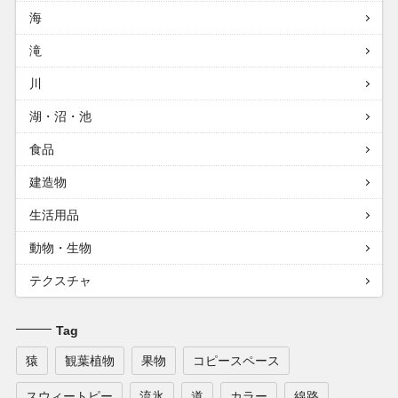
海
滝
川
湖・沼・池
食品
建造物
生活用品
動物・生物
テクスチャ
Tag
猿
観葉植物
果物
コピースペース
スウィートピー
流氷
道
カラー
線路