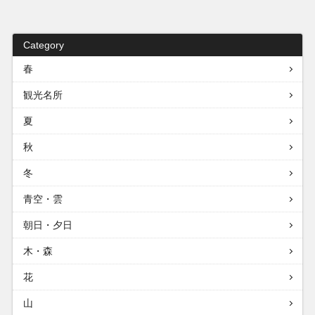
Category
春
観光名所
夏
秋
冬
青空・雲
朝日・夕日
木・森
花
山