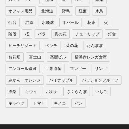
オフィス用品
北海道
野鳥
紅葉
水鳥
仙台
湿原
水飛沫
ネパール
花束
火
階段
桜
バラ
梅の花
チューリップ
灯台
ビーチリゾート
ベンチ
菜の花
たんぽぽ
お花畑
富士山
高層ビル
横浜赤レンガ倉庫
アンコール遺跡
世界遺産
マンゴー
リンゴ
みかん・オレンジ
パイナップル
パッションフルーツ
洋梨
キウイ
バナナ
さくらんぼ
いちご
キャベツ
トマト
キノコ
パン