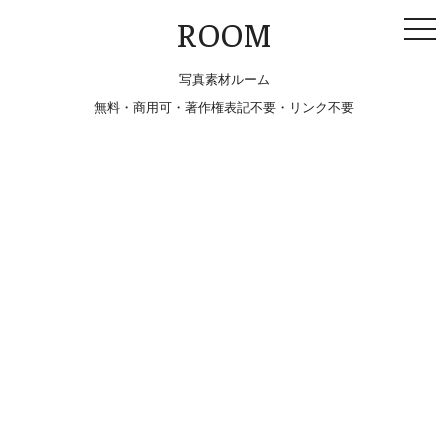
togg
ROOM
navi
写真素材ルーム
無料・商用可・著作権表記不要・リンク不要