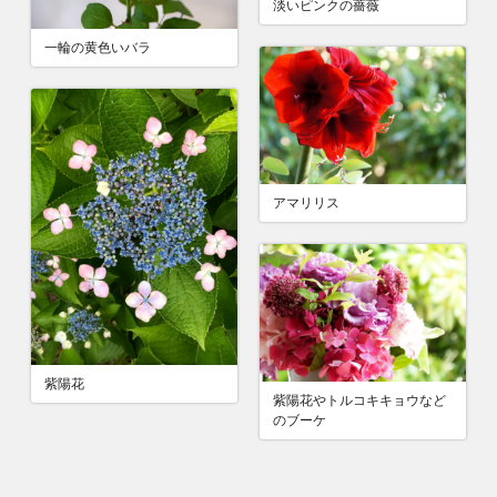
淡いピンクの薔薇
一輪の黄色いバラ
アマリリス
紫陽花
紫陽花やトルコキキョウなど
のブーケ