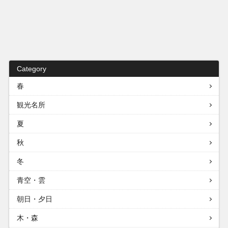
Category
春
観光名所
夏
秋
冬
青空・雲
朝日・夕日
木・森