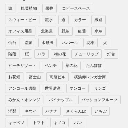
猿
観葉植物
果物
コピースペース
スウィートピー
流氷
道
カラー
線路
オフィス用品
北海道
野鳥
紅葉
水鳥
仙台
湿原
水飛沫
ネパール
花束
火
階段
桜
バラ
梅の花
チューリップ
灯台
ビーチリゾート
ベンチ
菜の花
たんぽぽ
お花畑
富士山
高層ビル
横浜赤レンガ倉庫
アンコール遺跡
世界遺産
マンゴー
リンゴ
みかん・オレンジ
パイナップル
パッションフルーツ
洋梨
キウイ
バナナ
さくらんぼ
いちご
キャベツ
トマト
キノコ
パン