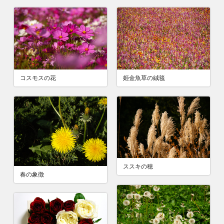
コスモスの花
姫金魚草の絨毯
ススキの穂
春の象徴