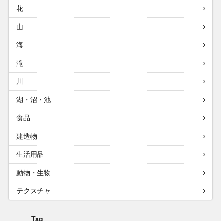
花
山
海
滝
川
湖・沼・池
食品
建造物
生活用品
動物・生物
テクスチャ
Tag