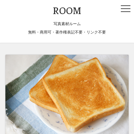
togg
ROOM
navi
写真素材ルーム
無料・商用可・著作権表記不要・リンク不要