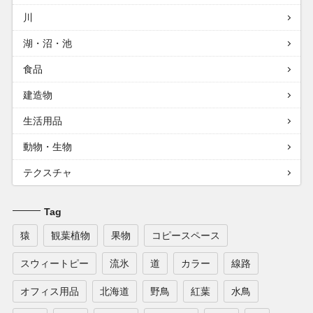
川
湖・沼・池
食品
建造物
生活用品
動物・生物
テクスチャ
Tag
猿
観葉植物
果物
コピースペース
スウィートピー
流氷
道
カラー
線路
オフィス用品
北海道
野鳥
紅葉
水鳥