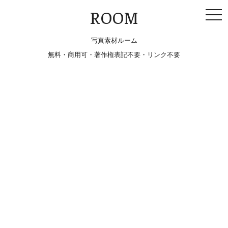
togg
ROOM
navi
写真素材ルーム
無料・商用可・著作権表記不要・リンク不要