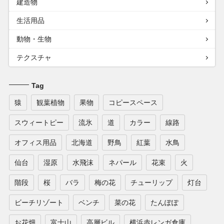
建造物
生活用品
動物・生物
テクスチャ
Tag
猿
観葉植物
果物
コピースペース
スウィートピー
流氷
道
カラー
線路
オフィス用品
北海道
野鳥
紅葉
水鳥
仙台
湿原
水飛沫
ネパール
花束
火
階段
桜
バラ
梅の花
チューリップ
灯台
ビーチリゾート
ベンチ
菜の花
たんぽぽ
お花畑
富士山
高層ビル
横浜赤レンガ倉庫