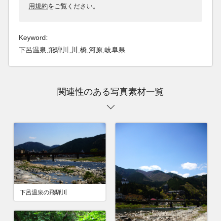
用規約
をご覧ください。
Keyword:
下呂温泉,飛騨川,川,橋,河原,岐阜県
関連性のある写真素材一覧
下呂温泉の飛騨川