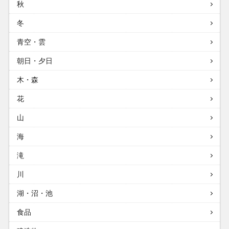
秋
冬
青空・雲
朝日・夕日
木・森
花
山
海
滝
川
湖・沼・池
食品