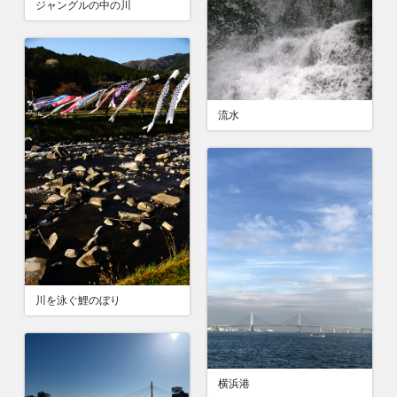
ジャングルの中の川
流水
川を泳ぐ鯉のぼり
横浜港