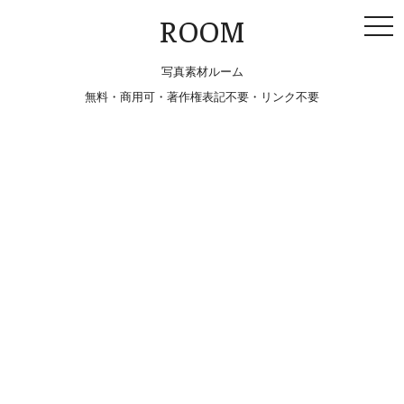
togg
ROOM
navi
写真素材ルーム
無料・商用可・著作権表記不要・リンク不要