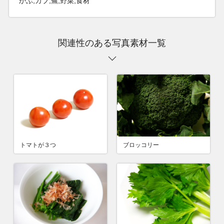
かぶ,カブ,蕪,野菜,食材
関連性のある写真素材一覧
トマトが３つ
ブロッコリー