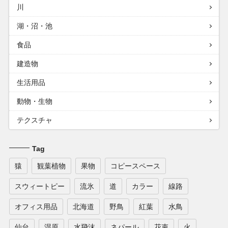
川
湖・沼・池
食品
建造物
生活用品
動物・生物
テクスチャ
Tag
猿
観葉植物
果物
コピースペース
スウィートピー
流氷
道
カラー
線路
オフィス用品
北海道
野鳥
紅葉
水鳥
仙台
湿原
水飛沫
ネパール
花束
火