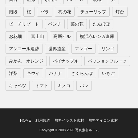
階段
桜
バラ
梅の花
チューリップ
灯台
ビーチリゾート
ベンチ
菜の花
たんぽぽ
お花畑
富士山
高層ビル
横浜赤レンガ倉庫
アンコール遺跡
世界遺産
マンゴー
リンゴ
みかん・オレンジ
パイナップル
パッションフルーツ
洋梨
キウイ
バナナ
さくらんぼ
いちご
キャベツ
トマト
キノコ
パン
HOME
利用規約
無料イラスト素材
無料アイコン素材
Copyright © 2008-2026 写真素材ルーム