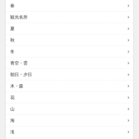
春
観光名所
夏
秋
冬
青空・雲
朝日・夕日
木・森
花
山
海
滝